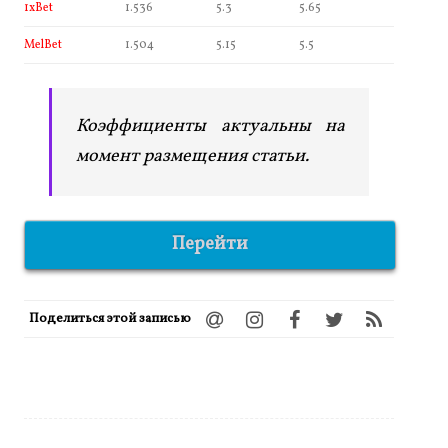
1xBet
1.536
5.3
5.65
MelBet
1.504
5.15
5.5
Коэффициенты актуальны на
момент размещения статьи.
Перейти
Поделиться этой записью