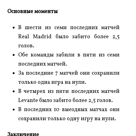
Основные моменты
В шести из семи последних матчей
Real Madrid было забито более 2,5
голов.
Обе команды забили в пяти из семи
последних матчей.
За последние 7 матчей они сохранили
только одна игра на нули.
В четырех из пяти последних матчей
Levante было забито более 2,5 голов.
В последних 10 выездных матчах они
сохранили только одну игру на нули.
Заключение