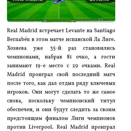
Real Madrid встречает Levante на Santiago
Bernabéu в этом матче испанской Ла Лиге.
Хозяева уже 35-й раз становились
чемпионами, набрав 81 очко, а гости
занимают 19-е место с 29 очками. Real
Madrid проиграл свой последний матч
после того, как дал отдых ряду ключевых
игроков. Они могут сделать то же самое
снова, поскольку чемпионский титул
обеспечен, и они будут следить за своим
предстоящим финалом Лиги чемпионов
против Liverpool. Real Madrid проиграл