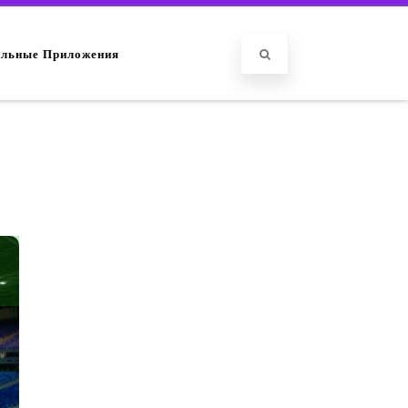
льные Приложения