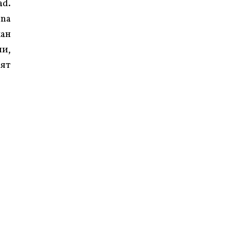
ad.
ona
ман
ии,
ят