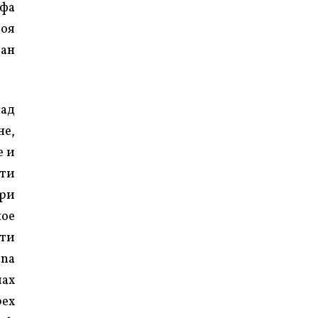
уфа
роя
зан
над
не,
е и
сти
три
ное
сти
ona
чах
рех