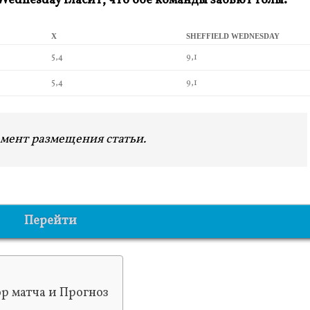
 Wednesday гласит, что обе команды забьют голы.
X
SHEFFIELD WEDNESDAY
5,4
9,1
5,4
9,1
мент размещения статьи.
Перейти
ор матча и Прогноз