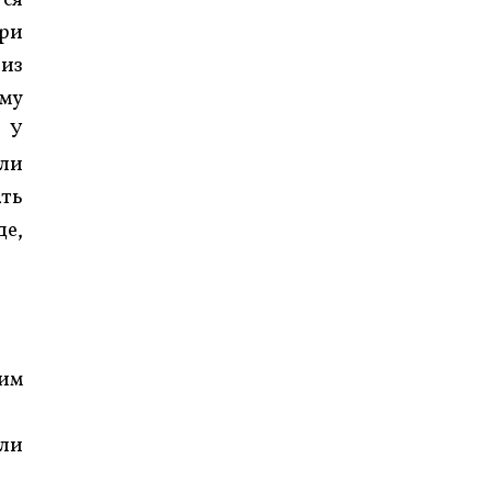
тся
три
 из
ему
. У
ели
ать
де,
еим
али