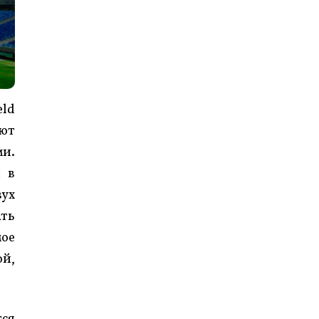
eld
яют
ми.
1 в
вух
ать
мое
ой,