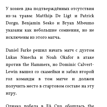
У хозяев два подтверждённых отсутствия
из-за травм: Matthijs De Ligt и Patrick
Dorgu. Benjamin Sesko и Bryan Mbeumo
указаны как небольшие сомнения, но не
исключены из этого матча.
Daniel Farke решил начать матч с дуэтом
Lukas Nmecha и Noah Okafor в атаке
против the Hammers, но Dominic Calvert-
Lewin вышел со скамейки и забил второй
гол команды в том матче и должен
получить место в стартовом составе на эту
игру.
Однако победа в FA Cup обошлась the