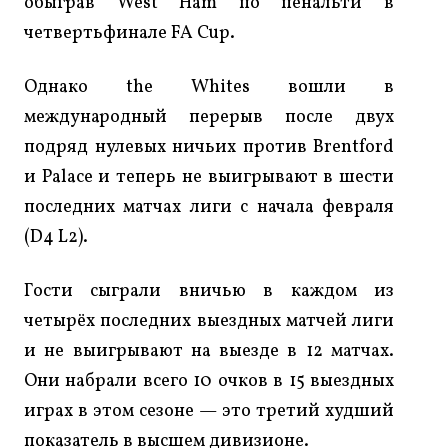
обыграв West Ham по пенальти в
четвертьфинале FA Cup.
Однако the Whites вошли в
международный перерыв после двух
подряд нулевых ничьих против Brentford
и Palace и теперь не выигрывают в шести
последних матчах лиги с начала февраля
(D4 L2).
Гости сыграли вничью в каждом из
четырёх последних выездных матчей лиги
и не выигрывают на выезде в 12 матчах.
Они набрали всего 10 очков в 15 выездных
играх в этом сезоне — это третий худший
показатель в высшем дивизионе.