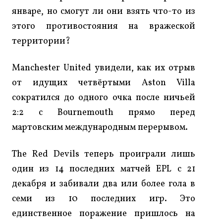
январе, но смогут ли они взять что-то из
этого противостояния на вражеской
территории?
Manchester United увидели, как их отрыв
от идущих четвёртыми Aston Villa
сократился до одного очка после ничьей
2:2 с Bournemouth прямо перед
мартовским международным перерывом.
The Red Devils теперь проиграли лишь
один из 14 последних матчей EPL с 21
декабря и забивали два или более гола в
семи из 10 последних игр. Это
единственное поражение пришлось на