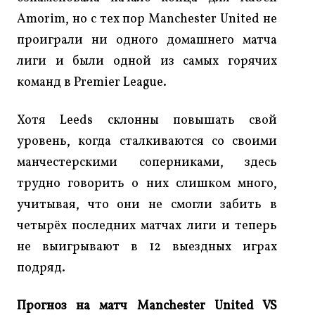
Amorim, но с тех пор Manchester United не
проиграли ни одного домашнего матча
лиги и были одной из самых горячих
команд в Premier League.
Хотя Leeds склонны повышать свой
уровень, когда сталкиваются со своими
манчестерскими соперниками, здесь
трудно говорить о них слишком много,
учитывая, что они не смогли забить в
четырёх последних матчах лиги и теперь
не выигрывают в 12 выездных играх
подряд.
Прогноз
на
матч
Manchester United VS