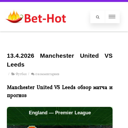
13.4.2026 Manchester United VS
Leeds
/
Футбол
/
0 комментариев
Manchester United VS Leeds обзор матча и
прогноз
England — Premier League