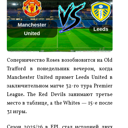
Manchester
Leeds
United
Соперничество Roses возобновится на Old
Trafford в понедельник вечером, когда
Manchester United примет Leeds United в
заключительном матче 32-го тура Premier
League. The Red Devils занимают третье
место в таблице, а the Whites — 15-е после
31 игры.
Сезон 2025/26 в EPL стал историей двух