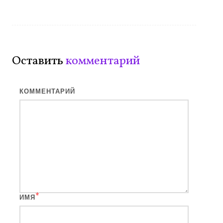
Оставить
комментарий
КОММЕНТАРИЙ
*
ИМЯ