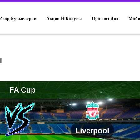
Обзор Букмекеров
Акции И Бонусы
Прогноз Дня
Моби
l
FA Cup
Liverpool