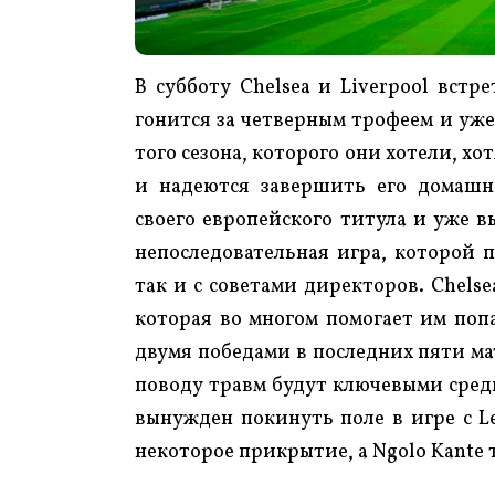
В субботу Chelsea и Liverpool встр
гонится за четверным трофеем и уже 
того сезона, которого они хотели, 
и надеются завершить его домашн
своего европейского титула и уже в
непоследовательная игра, которой п
так и с советами директоров. Chelsea
которая во многом помогает им попа
двумя победами в последних пяти мат
поводу травм будут ключевыми среди 
вынужден покинуть поле в игре с Le
некоторое прикрытие, а Ngolo Kante 