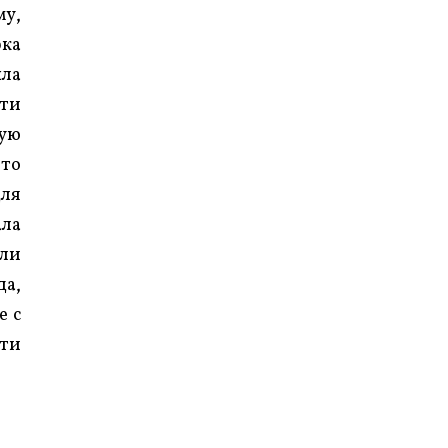
му,
эка
ыла
дти
ную
что
для
ала
али
да,
е с
ьти