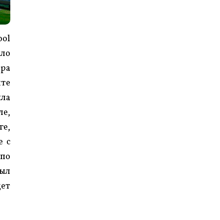
ool
ыло
ира
ите
ыла
ле,
ге,
е с
 по
был
дет