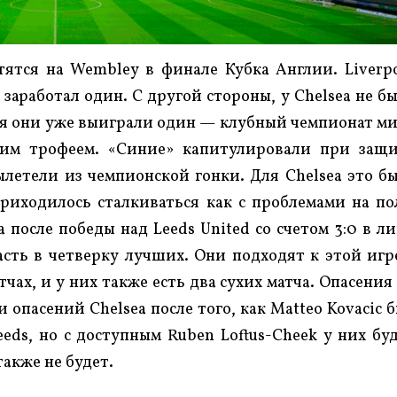
етятся на Wembley в финале Кубка Англии. Liverp
заработал один. С другой стороны, у Chelsea не б
хотя они уже выиграли один — клубный чемпионат м
им трофеем. «Синие» капитулировали при защ
ылетели из чемпионской гонки. Для Chelsea это б
риходилось сталкиваться как с проблемами на по
 после победы над Leeds United со счетом 3:0 в ли
сть в четверку лучших. Они подходят к этой игр
чах, и у них также есть два сухих матча. Опасения
опасений Chelsea после того, как Matteo Kovacic 
eds, но с доступным Ruben Loftus-Cheek у них бу
также не будет.