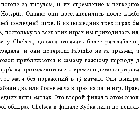
 погоне за титулом, и их стремление к четверно
 Hotspur. Однако они восстановились после камб
своей последней игре. В их последних трех играх б
, поскольку во всех этих играх им приходилось и
м у Chelsea, должна означать более расслаблен
предела, и они потеряли Fabinho из-за травмы, 
 сезон приближается к самому важному периоду 
lopp’s на протяжении всего времени демонстриров
тот матч без поражений в 15 матчах. Они выигр
абили два или более мяча в трех из пяти игр. Прав
ледних пяти матчах. Это второй финал в этом сезон
ool обыграл Chelsea в финале Кубка лиги по пенал