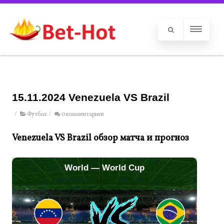
15.11.2024 Venezuela VS Brazil
/
Футбол
/
0 комментариев
Venezuela VS Brazil обзор матча и прогноз
World — World Cup