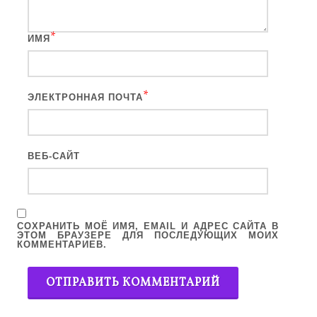
*
ИМЯ
*
ЭЛЕКТРОННАЯ ПОЧТА
ВЕБ-САЙТ
СОХРАНИТЬ МОЁ ИМЯ, EMAIL И АДРЕС САЙТА В
ЭТОМ БРАУЗЕРЕ ДЛЯ ПОСЛЕДУЮЩИХ МОИХ
КОММЕНТАРИЕВ.