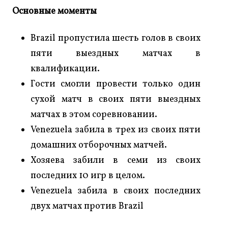
Основные моменты
Brazil пропустила шесть голов в своих
пяти выездных матчах в
квалификации.
Гости смогли провести только один
сухой матч в своих пяти выездных
матчах в этом соревновании.
Venezuela забила в трех из своих пяти
домашних отборочных матчей.
Хозяева забили в семи из своих
последних 10 игр в целом.
Venezuela забила в своих последних
двух матчах против Brazil