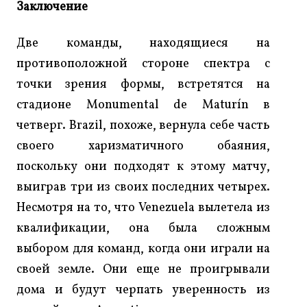
Заключение
Две команды, находящиеся на
противоположной стороне спектра с
точки зрения формы, встретятся на
стадионе Monumental de Maturín в
четверг. Brazil, похоже, вернула себе часть
своего харизматичного обаяния,
поскольку они подходят к этому матчу,
выиграв три из своих последних четырех.
Несмотря на то, что Venezuela вылетела из
квалификации, она была сложным
выбором для команд, когда они играли на
своей земле. Они еще не проигрывали
дома и будут черпать уверенность из