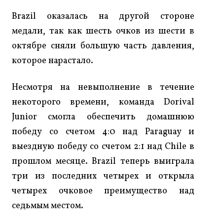
Brazil оказалась на другой стороне
медали, так как шесть очков из шести в
октябре сняли большую часть давления,
которое нарастало.
Несмотря на невыполнение в течение
некоторого времени, команда Dorival
Junior смогла обеспечить домашнюю
победу со счетом 4:0 над Paraguay и
выездную победу со счетом 2:1 над Chile в
прошлом месяце. Brazil теперь выиграла
три из последних четырех и открыла
четырех очковое преимущество над
седьмым местом.