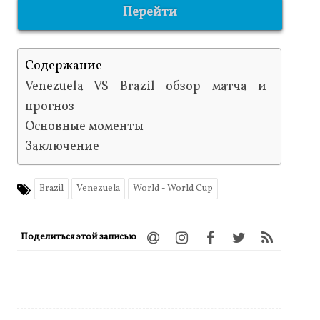
Перейти
Содержание
Venezuela VS Brazil обзор матча и
прогноз
Основные моменты
Заключение
Brazil
Venezuela
World - World Cup
Поделиться этой записью