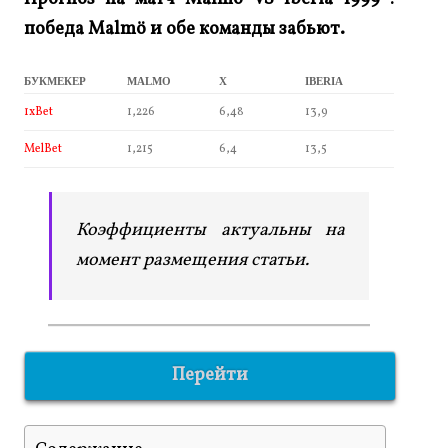
победа Malmö и обе команды забьют.
БУКМЕКЕР
MALMO
X
IBERIA
1xBet
1,226
6,48
13,9
MelBet
1,215
6,4
13,5
Коэффициенты актуальны на
момент размещения статьи.
Перейти