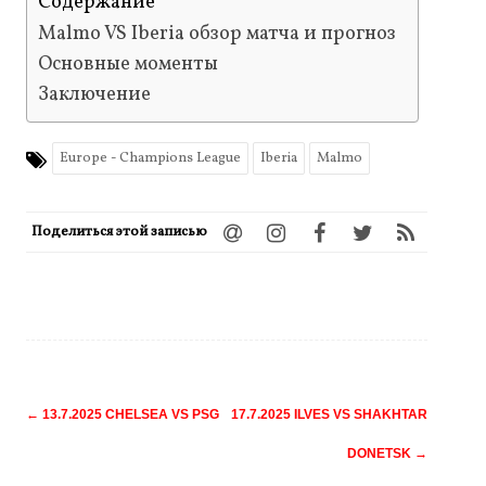
Содержание
Malmo VS Iberia обзор матча и прогноз
Основные моменты
Заключение
Europe - Champions League
Iberia
Malmo
Поделиться этой записью
Навигация
←
13.7.2025 CHELSEA VS PSG
17.7.2025 ILVES VS SHAKHTAR
по
DONETSK
→
записям