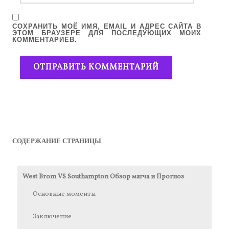
СОХРАНИТЬ МОЁ ИМЯ, EMAIL И АДРЕС САЙТА В
ЭТОМ БРАУЗЕРЕ ДЛЯ ПОСЛЕДУЮЩИХ МОИХ
КОММЕНТАРИЕВ.
СОДЕРЖАНИЕ СТРАНИЦЫ
West Brom VS Southampton Обзор матча и Прогноз
Основные моменты
Заключение