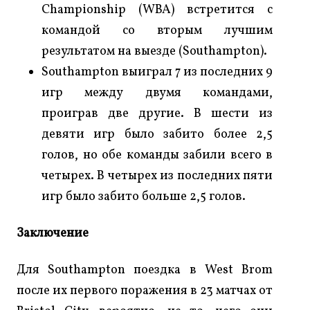
Championship (WBA) встретится с
командой со вторым лучшим
результатом на выезде (Southampton).
Southampton выиграл 7 из последних 9
игр между двумя командами,
проиграв две другие. В шести из
девяти игр было забито более 2,5
голов, но обе команды забили всего в
четырех. В четырех из последних пяти
игр было забито больше 2,5 голов.
Заключение
Для Southampton поездка в West Brom
после их первого поражения в 23 матчах от