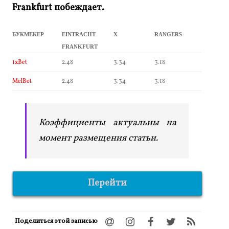
Frankfurt побеждает.
БУКМЕКЕР
EINTRACHT
X
RANGERS
FRANKFURT
1xBet
2.48
3.34
3.18
MelBet
2.48
3.34
3.18
Коэффициенты актуальны на
момент размещения статьи.
Перейти
Поделиться этой записью