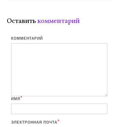
Оставить
комментарий
КОММЕНТАРИЙ
*
ИМЯ
*
ЭЛЕКТРОННАЯ ПОЧТА