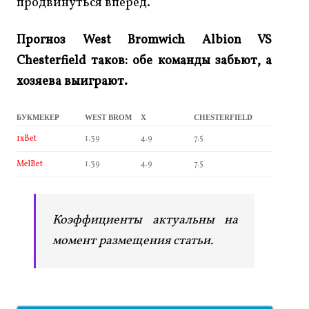
продвинуться вперед.
Прогноз West Bromwich Albion VS
Chesterfield таков: обе команды забьют, а
хозяева выиграют.
БУКМЕКЕР
WEST BROM
X
CHESTERFIELD
1xBet
1.39
4.9
7.5
MelBet
1.39
4.9
7.5
Коэффициенты актуальны на
момент размещения статьи.