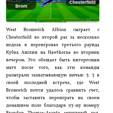
Chesterfield
Brom
West Bromwich Albion сыграет с
Chesterfield во второй раз за несколько
недель в переигровке третьего раунда
Кубка Англии на Hawthorns во вторник
вечером. Это обещает быть интересным
матч после того, как эти команды
разыграли захватывающую ничью 3: 3 в
своей последней встрече, где West
Bromwich почти удалось сравнять счет,
чтобы заставить переиграть на своем
домашнем поле благодаря 93-му номеру