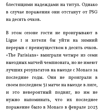
блестящими надеждами на титул. Однако
в случае поражения они отстанут от PSG
на десять очков.
В этом сезоне гости не проигрывают в
Ligue 1 и хотели бы уйти на зимний
перерыв с преимуществом в десять очков.
«The Parisians» выиграли четыре из семи
выездных матчей чемпионата, но не имеют
лучших результатов на выезде с Monaco за
последние годы. Они не проиграли в
своем последнем 31 матче на выезде в лиге,
и это невероятный подвиг, но им не
нужно напоминать, что их последнее
поражение было в Monaco в феврале 2023