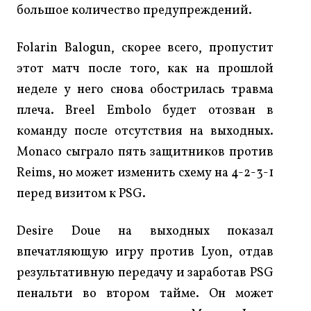
большое количество предупреждений.
Folarin Balogun, скорее всего, пропустит
этот матч после того, как на прошлой
неделе у него снова обострилась травма
плеча. Breel Embolo будет отозван в
команду после отсутствия на выходных.
Monaco сыграло пять защитников против
Reims, но может изменить схему на 4-2-3-1
перед визитом к PSG.
Desire Doue на выходных показал
впечатляющую игру против Lyon, отдав
результативную передачу и заработав PSG
пенальти во втором тайме. Он может