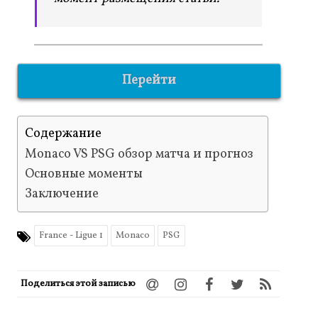
Перейти
Содержание
Monaco VS PSG обзор матча и прогноз
Основные моменты
Заключение
France - Ligue 1
Monaco
PSG
Поделиться этой записью