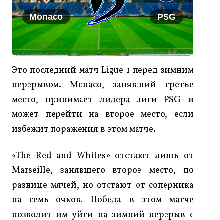
Monaco
PSG
Это последний матч Ligue 1 перед зимним
перерывом. Monaco, занявший третье
место, принимает лидера лиги PSG и
может перейти на второе место, если
избежит поражения в этом матче.
«The Red and Whites» отстают лишь от
Marseille, занявшего второе место, по
разнице мячей, но отстают от соперника
на семь очков. Победа в этом матче
позволит им уйти на зимний перерыв с