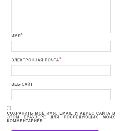
*
ИМЯ
*
ЭЛЕКТРОННАЯ ПОЧТА
ВЕБ-САЙТ
СОХРАНИТЬ МОЁ ИМЯ, EMAIL И АДРЕС САЙТА В
ЭТОМ БРАУЗЕРЕ ДЛЯ ПОСЛЕДУЮЩИХ МОИХ
КОММЕНТАРИЕВ.