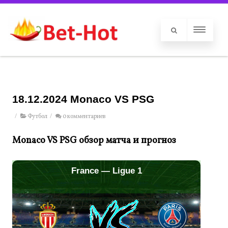
18.12.2024 Monaco VS PSG
/
Футбол
/
0 комментариев
Monaco VS PSG обзор матча и прогноз
France — Ligue 1