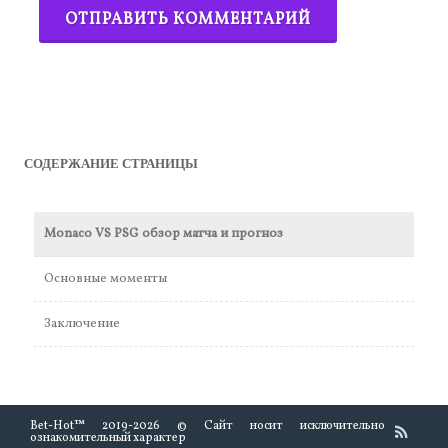
СОДЕРЖАНИЕ СТРАНИЦЫ
Monaco VS PSG обзор матча и прогноз
Основные моменты
Заключение
Bet-Hot™ 2019-2026 © Cайт носит исключительно
ознакомительный характер