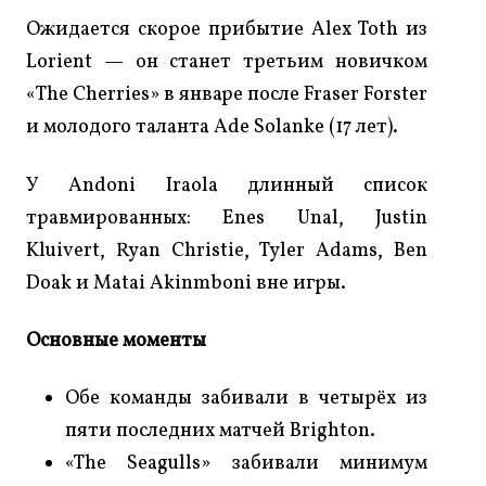
Ожидается скорое прибытие
Alex Toth
из
Lorient
— он станет третьим новичком
«The Cherries» в январе после
Fraser Forster
и молодого таланта
Ade Solanke
(17 лет).
У
Andoni Iraola
длинный список
травмированных:
Enes Unal
,
Justin
Kluivert
,
Ryan Christie
,
Tyler Adams
,
Ben
Doak
и
Matai Akinmboni
вне игры.
Основные моменты
Обе команды забивали в четырёх из
пяти последних матчей
Brighton
.
«The Seagulls» забивали минимум