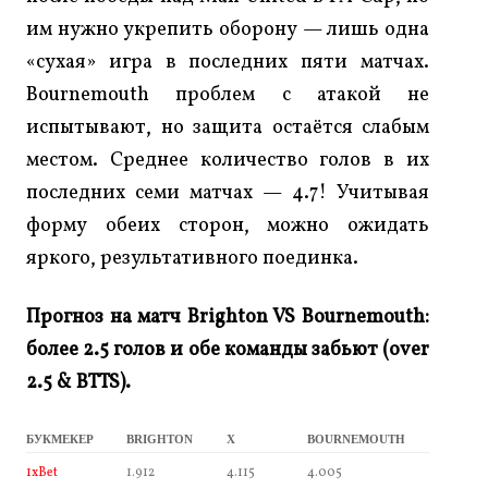
им нужно укрепить оборону — лишь одна
«сухая» игра в последних пяти матчах.
Bournemouth
проблем с атакой не
испытывают, но защита остаётся слабым
местом. Среднее количество голов в их
последних семи матчах — 4.7! Учитывая
форму обеих сторон, можно ожидать
яркого, результативного поединка.
Прогноз на матч
Brighton
VS
Bournemouth
:
более 2.5 голов и обе команды забьют (over
2.5 & BTTS)
.
БУКМЕКЕР
BRIGHTON
X
BOURNEMOUTH
1xBet
1.912
4.115
4.005