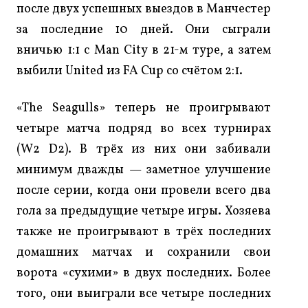
после двух успешных выездов в Манчестер
за последние 10 дней. Они сыграли
вничью 1:1 с
Man City
в 21-м туре, а затем
выбили
United
из
FA Cup
со счётом 2:1.
«The Seagulls» теперь не проигрывают
четыре матча подряд во всех турнирах
(
W2 D2
). В трёх из них они забивали
минимум дважды — заметное улучшение
после серии, когда они провели всего два
гола за предыдущие четыре игры.
Хозяева
также не проигрывают в трёх последних
домашних матчах и сохранили свои
ворота «сухими» в двух последних. Более
того, они выиграли все четыре последних