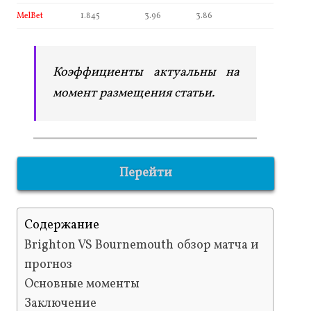
MelBet
1.845
3.96
3.86
Коэффициенты актуальны на
момент размещения статьи.
Перейти
Содержание
Brighton VS Bournemouth обзор матча и
прогноз
Основные моменты
Заключение