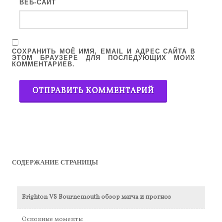
ВЕБ-САЙТ
СОХРАНИТЬ МОЁ ИМЯ, EMAIL И АДРЕС САЙТА В
ЭТОМ БРАУЗЕРЕ ДЛЯ ПОСЛЕДУЮЩИХ МОИХ
КОММЕНТАРИЕВ.
СОДЕРЖАНИЕ СТРАНИЦЫ
Brighton VS Bournemouth обзор матча и прогноз
Основные моменты