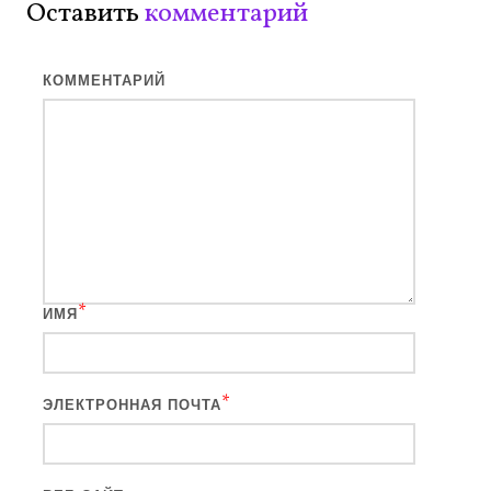
Оставить
комментарий
КОММЕНТАРИЙ
*
ИМЯ
*
ЭЛЕКТРОННАЯ ПОЧТА