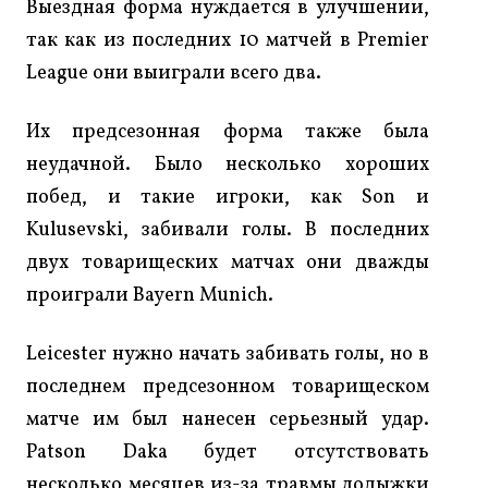
Выездная форма нуждается в улучшении,
так как из последних 10 матчей в Premier
League они выиграли всего два.
Их предсезонная форма также была
неудачной. Было несколько хороших
побед, и такие игроки, как Son и
Kulusevski, забивали голы. В последних
двух товарищеских матчах они дважды
проиграли Bayern Munich.
Leicester нужно начать забивать голы, но в
последнем предсезонном товарищеском
матче им был нанесен серьезный удар.
Patson Daka будет отсутствовать
несколько месяцев из-за травмы лодыжки