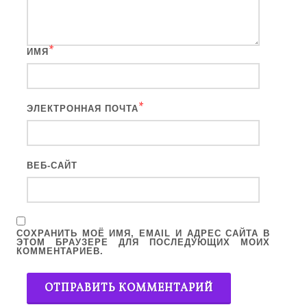
*
ИМЯ
*
ЭЛЕКТРОННАЯ ПОЧТА
ВЕБ-САЙТ
СОХРАНИТЬ МОЁ ИМЯ, EMAIL И АДРЕС САЙТА В
ЭТОМ БРАУЗЕРЕ ДЛЯ ПОСЛЕДУЮЩИХ МОИХ
КОММЕНТАРИЕВ.