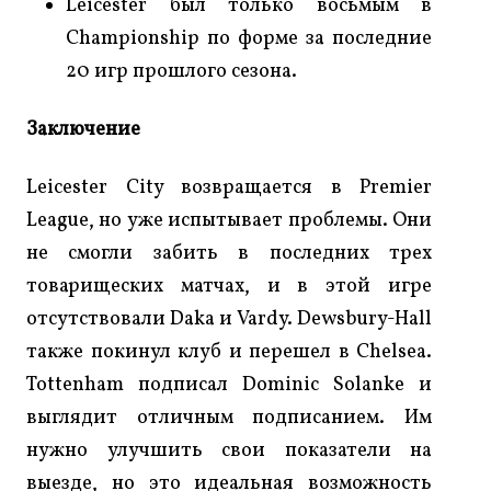
Leicester был только восьмым в
Championship по форме за последние
20 игр прошлого сезона.
Заключение
Leicester City возвращается в Premier
League, но уже испытывает проблемы. Они
не смогли забить в последних трех
товарищеских матчах, и в этой игре
отсутствовали Daka и Vardy. Dewsbury-Hall
также покинул клуб и перешел в Chelsea.
Tottenham подписал Dominic Solanke и
выглядит отличным подписанием. Им
нужно улучшить свои показатели на
выезде, но это идеальная возможность