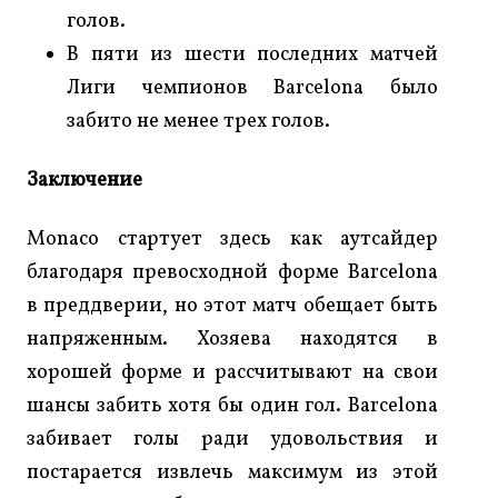
голов.
В пяти из шести последних матчей
Лиги чемпионов Barcelona было
забито не менее трех голов.
Заключение
Monaco стартует здесь как аутсайдер
благодаря превосходной форме Barcelona
в преддверии, но этот матч обещает быть
напряженным. Хозяева находятся в
хорошей форме и рассчитывают на свои
шансы забить хотя бы один гол. Barcelona
забивает голы ради удовольствия и
постарается извлечь максимум из этой