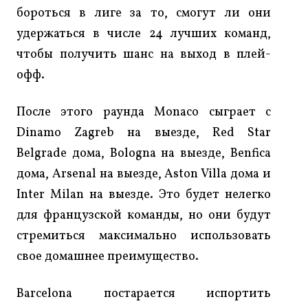
бороться в лиге за то, смогут ли они
удержаться в числе 24 лучших команд,
чтобы получить шанс на выход в плей-
офф.
После этого раунда Monaco сыграет с
Dinamo Zagreb на выезде, Red Star
Belgrade дома, Bologna на выезде, Benfica
дома, Arsenal на выезде, Aston Villa дома и
Inter Milan на выезде. Это будет нелегко
для французской команды, но они будут
стремиться максимально использовать
свое домашнее преимущество.
Barcelona постарается испортить