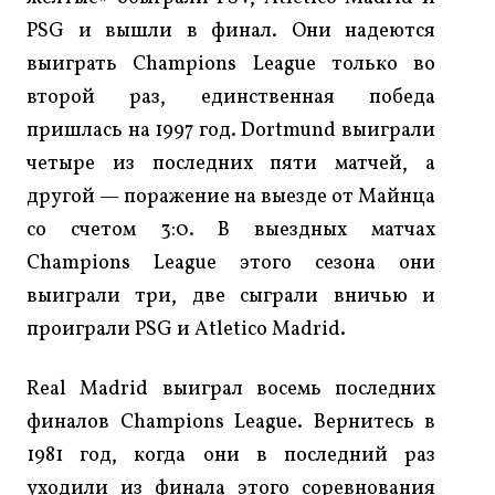
PSG и вышли в финал. Они надеются
выиграть Champions League только во
второй раз, единственная победа
пришлась на 1997 год. Dortmund выиграли
четыре из последних пяти матчей, а
другой — поражение на выезде от Майнца
со счетом 3:0. В выездных матчах
Champions League этого сезона они
выиграли три, две сыграли вничью и
проиграли PSG и Atletico Madrid.
Real Madrid выиграл восемь последних
финалов Champions League. Вернитесь в
1981 год, когда они в последний раз
уходили из финала этого соревнования