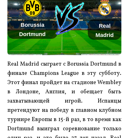
Borussia
Real
Dortmund
Madrid
Real Madrid сыграет с Borussia Dortmund в
финале Champions League в эту субботу.
Этот финал пройдет на стадионе Wembley
в Лондоне, Англия, и обещает быть
захватывающей игрой. Испанцы
претендуют на победу в главном клубном
турнире Европы в 15-й раз, в то время как
Dortmund выиграл соревнование только