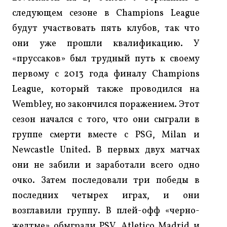
следующем сезоне в Champions League
будут участвовать пять клубов, так что
они уже прошли квалификацию. У
«пруссаков» был трудный путь к своему
первому с 2013 года финалу Champions
League, который также проводился на
Wembley, но закончился поражением. Этот
сезон начался с того, что они сыграли в
группе смерти вместе с PSG, Milan и
Newcastle United. В первых двух матчах
они не забили и заработали всего одно
очко. Затем последовали три победы в
последних четырех играх, и они
возглавили группу. В плей-офф «черно-
желтые» обыграли PSV, Atletico Madrid и