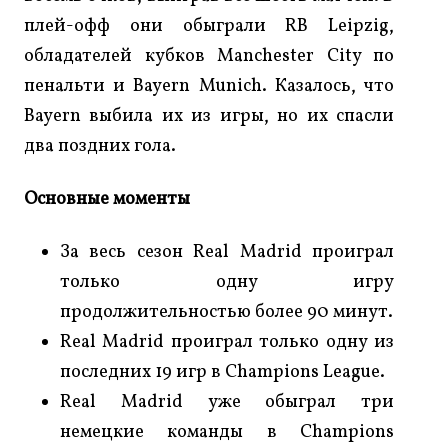
плей-офф они обыграли RB Leipzig,
обладателей кубков Manchester City по
пенальти и Bayern Munich. Казалось, что
Bayern выбила их из игры, но их спасли
два поздних гола.
Основные моменты
За весь сезон Real Madrid проиграл
только одну игру
продолжительностью более 90 минут.
Real Madrid проиграл только одну из
последних 19 игр в Champions League.
Real Madrid уже обыграл три
немецкие команды в Champions