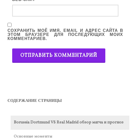
СОХРАНИТЬ МОЁ ИМЯ, EMAIL И АДРЕС САЙТА В
ЭТОМ БРАУЗЕРЕ ДЛЯ ПОСЛЕДУЮЩИХ МОИХ
КОММЕНТАРИЕВ.
СОДЕРЖАНИЕ СТРАНИЦЫ
Borussia Dortmund VS Real Madrid обзор матча и прогноз
Основные моменты