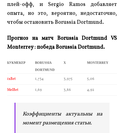
плей-офф, и Sergio Ramos добавляет
опыта, но это, вероятно, недостаточно,
чтобы остановить Borussia Dortmund.
Прогноз на матч Borussia Dortmund VS
Monterrey : победа Borussia Dortmund.
БУКМЕКЕР
BORUSSIA
X
MONTERREY
DORTMUND
1xBet
1,734
3,975
5,06
MelBet
1,69
3,86
4,92
Коэффициенты актуальны на
момент размещения статьи.