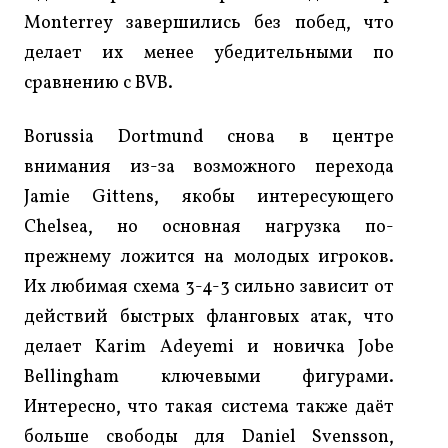
Monterrey завершились без побед, что
делает их менее убедительными по
сравнению с BVB.
Borussia Dortmund снова в центре
внимания из-за возможного перехода
Jamie Gittens, якобы интересующего
Chelsea, но основная нагрузка по-
прежнему ложится на молодых игроков.
Их любимая схема 3-4-3 сильно зависит от
действий быстрых фланговых атак, что
делает Karim Adeyemi и новичка Jobe
Bellingham ключевыми фигурами.
Интересно, что такая система также даёт
больше свободы для Daniel Svensson,