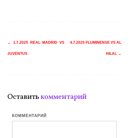
Навигация
←
1.7.2025 REAL MADRID VS
4.7.2025 FLUMINENSE VS AL
по
JUVENTUS
HILAL
→
записям
Оставить
комментарий
КОММЕНТАРИЙ