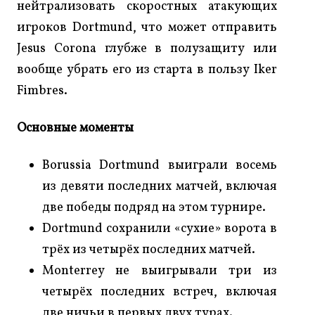
нейтрализовать скоростных атакующих
игроков Dortmund, что может отправить
Jesus Corona глубже в полузащиту или
вообще убрать его из старта в пользу Iker
Fimbres.
Основные моменты
Borussia Dortmund выиграли восемь
из девяти последних матчей, включая
две победы подряд на этом турнире.
Dortmund сохранили «сухие» ворота в
трёх из четырёх последних матчей.
Monterrey не выигрывали три из
четырёх последних встреч, включая
две ничьи в первых двух турах.