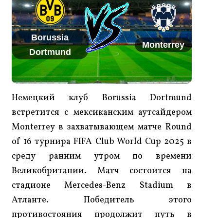
Borussia
Monterrey
Dortmund
Немецкий клуб Borussia Dortmund
встретится с мексиканским аутсайдером
Monterrey в захватывающем матче Round
of 16 турнира FIFA Club World Cup 2025 в
среду ранним утром по времени
Великобритании. Матч состоится на
стадионе Mercedes-Benz Stadium в
Атланте. Победитель этого
противостояния продолжит путь в