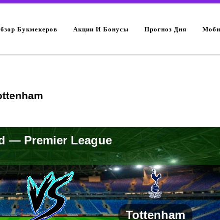
Обзор Букмекеров
Акции И Бонусы
Прогноз Дня
Моби
Tottenham
d — Premier League
Tottenham