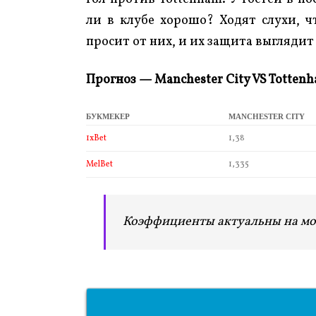
ли в клубе хорошо? Ходят слухи, ч
просит от них, и их защита выглядит
Прогноз — Manchester City VS Totte
БУКМЕКЕР
MANCHESTER CITY
1xBet
1,38
MelBet
1,335
Коэффициенты актуальны на мо