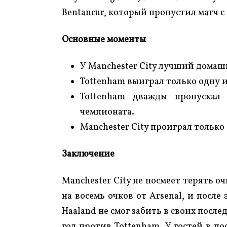
Bentancur, который пропустил матч с
Основные моменты
У Manchester City лучший домашн
Tottenham выиграл только одну и
Tottenham дважды пропускал
чемпионата.
Manchester City проиграл только
Заключение
Manchester City не посмеет терять оч
на восемь очков от Arsenal, и после 
Haaland не смог забить в своих после
гол против Tottenham. У гостей в по