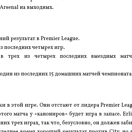
 Arsenal на выходных.
ий результат в Premier League.
з последних четырех игр.
 в трех из четырех последних выездных матч
 один из последних 15 домашних матчей чемпионата
ки в этой игре. Они отстают от лидера Premier Lea
этого матча у «канониров» будет игра в запасе. Erl
дних трех играх, так что, безусловно, он должен заб
следнее время хороший результат против City, но 