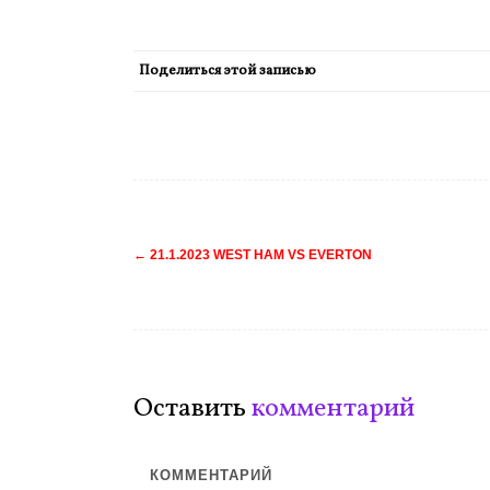
Поделиться этой записью
Навигация
←
21.1.2023 WEST HAM VS EVERTON
по
записям
Оставить
комментарий
КОММЕНТАРИЙ