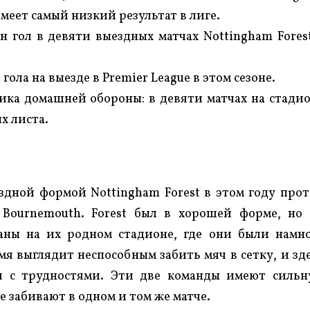
имеет самый низкий результат в лиге.
 гол в девяти выездных матчах Nottingham Fores
 гола на выезде в Premier League в этом сезоне.
ика домашней обороны: в девяти матчах на стади
х листа.
здной формой Nottingham Forest в этом году про
 Bournemouth. Forest был в хорошей форме, но
аны на их родном стадионе, где они были намн
мя выглядит неспособным забить мяч в сетку, и зд
ся с трудностями. Эти две команды имеют силь
е забивают в одном и том же матче.