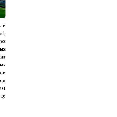
ь в
st,
тех
ных
 на
ных
0 в
 он
est
 19