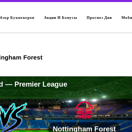
Обзор Букмекеров
Акции И Бонусы
Прогноз Дня
Моби
ingham Forest
d — Premier League
Nottingham Forest