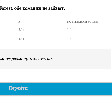
orest: обе команды не забьют.
X
NOTTINGHAM FOREST
3,24
2,816
3,13
2,72
мент размещения статьи.
Перейти