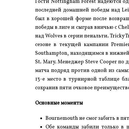
Гости Nottingham Forest надеются о
последней домашней победы над Leic
был в хорошей форме после возвращ
победы в лиге и сыграв вничью с Che
над Wolves в серии пенальти. Tricky
сезоне в текущей кампании Premie
Southampton, находящимся в нижней 
St. Mary. Менеджер Steve Cooper по
матча подряд против одной из самых
13-е место в турнирной таблице бла
сохранив пяти очковое преимуществ
Основные моменты
Bournemouth не смог забить в пя
Обе команды забили только в ш