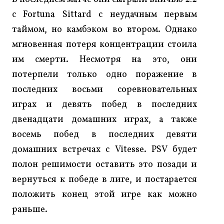
с Fortuna Sittard с неудачным первым
таймом, но камбэком во втором. Однако
мгновенная потеря концентрации стоила
им смерти. Несмотря на это, они
потерпели только одно поражение в
последних восьми соревновательных
играх и девять побед в последних
двенадцати домашних играх, а также
восемь побед в последних девяти
домашних встречах с Vitesse. PSV будет
полон решимости оставить это позади и
вернуться к победе в лиге, и постарается
положить конец этой игре как можно
раньше.