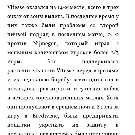
Vitesse оказался на 14-м месте, всего в трех
очках от зоны вылета. В последнее время у
них также были проблемы со второй
ничьей подряд в последнем матче, 0: 0
против Nijmegen, который играл с
меньшим количеством игроков более 2/3
игры. Это подчеркивает
расточительность Vitesse перед воротами
и их недавнюю борьбу: всего один гол в
последних трех играх и отсутствие побед
в четырех соревновательных матчах. Хотя
они пропускают в среднем почти 2 гола за
игру в Eredivisie, были предприняты
попытки укрепить их защиту: в
последних трех встречах было пропущено