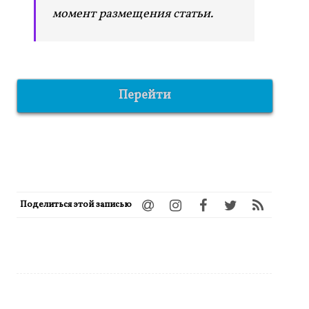
момент размещения статьи.
Перейти
Поделиться этой записью