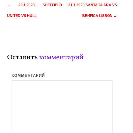
Навигация
←
20.1.2023 SHEFFIELD
21.1.2023 SANTA CLARA VS
по
UNITED VS HULL
BENFICA LISBON
→
записям
Оставить
комментарий
КОММЕНТАРИЙ