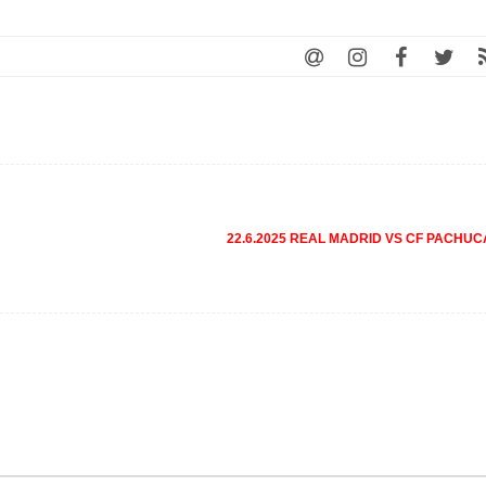
22.6.2025 REAL MADRID VS CF PACHU