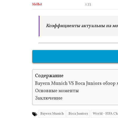
MelBet
1.33
Коэффициенты актуальны на мо
Содержание
Bayern Munich VS Boca Juniors обзор
Основные моменты
Заключение
Bayern Munich
Boca Juniors
World - FIFA Cl