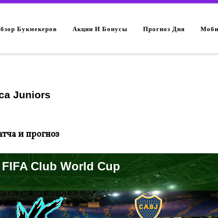
Обзор Букмекеров
Акции И Бонусы
Прогноз Дня
Моби
ca Juniors
атча и прогноз
 FIFA Club World Cup