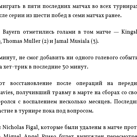
выиграть в пяти последних матчах во всех турнира
ле серии из шести побед в семи матчах ранее.
 Bayern отметились голами в том матче — Kings
, Thomas Muller (2) и Jamal Musiala (3).
минут, не смог добавить ни одного голевого событ
а хет-трик в последние 30 минут.
ют восстановление после операций на передн
avies, получивший травму в марте на сборах со св
оролся с воспалением несколько месяцев. Послед
астие в турнире пока под вопросом.
 и Nicholas Figal, которые были удалены в матче про
р Miguel Angel Russo будет вынужден пересмотр