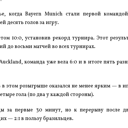
ье, когда Bayern Munich стали первой командо
й десять голов за игру.
ётом 10:0, установив рекорд турнира. Этот резуль
й до восьми матчей во всех турнирах.
uckland, команда уже вела 6:0 и в итоге пять раз
s в этом розыгрыше оказался не менее ярким — в и
етыре гола (по два у каждой стороны).
ды за первые 30 минут, но к перерыву после д
х — 2:1 в пользу бразильцев.