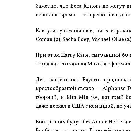
Заметно, что Boca Juniors не могут 
основное время — это резкий спад пос
Как уже упоминалось, пять игроков
Coman (2), Sacha Boey, Michael Olise (2)
При этом Harry Kane, сыгравший 60 
тогда как его замена Musiala оформил
Два защитника Bayern продолжа
крестообразной связке — Alphonso D
сборной, и Kim Min-jae, который б
даже поехал в США с командой, но уч
Boca Juniors будут без Ander Herrera
Benfica во вторник. Главный трене