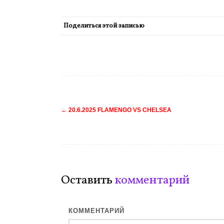
Поделиться этой записью
Навигация
←
20.6.2025 FLAMENGO VS CHELSEA
по
записям
Оставить
комментарий
КОММЕНТАРИЙ