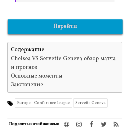
Перейти
Содержание
Chelsea VS Servette Geneva обзор матча
и прогноз
Основные моменты
Заключение
Europe - Conference League
Servette Geneva
Поделиться этой записью