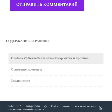
СОДЕРЖАНИЕ СТРАНИЦЫ
Chelsea VS Servette Geneva обзор матча и прогноз
Основные моменты
Заключение
Bet-Hot™ 2019-2026 © Cайт носит исключительно
ознакомительный характер