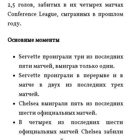
2,5 голов, забитых в их четырех матчах
Conference League, сыгранных в прошлом
году.
Основные моменты
Servette проиграли три из последних
пяти матчей, выиграв только один.
Servette проиграли в перерыве и в
матче в двух из последних трех
матчей.
Chelsea выиграли пять из последних
шести официальных матчей.
В четырех из последних шести
официальных матчей Chelsea забили