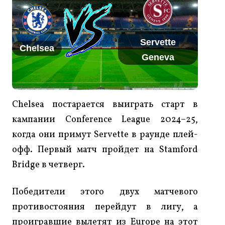
Servette
Chelsea
Geneva
Chelsea постарается выиграть старт в
кампании Conference League 2024–25,
когда они примут Servette в раунде плей-
офф. Первый матч пройдет на Stamford
Bridge в четверг.
Победители этого двух матчевого
противостояния перейдут в лигу, а
проигравшие вылетят из Europe на этот