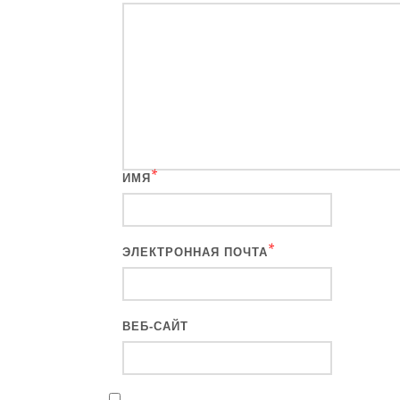
*
ИМЯ
*
ЭЛЕКТРОННАЯ ПОЧТА
ВЕБ-САЙТ