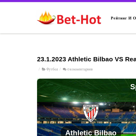
Рейтинг И 
23.1.2023 Athletic Bilbao VS Re
/
Футбол
/
0 комментариев
S
Athletic Bilbao