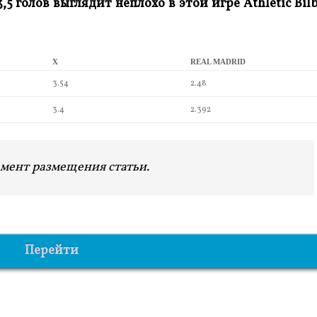
5 голов выглядит неплохо в этой игре Athletic Bil
X
REAL MADRID
3.54
2.48
3.4
2.392
мент размещения статьи.
Перейти