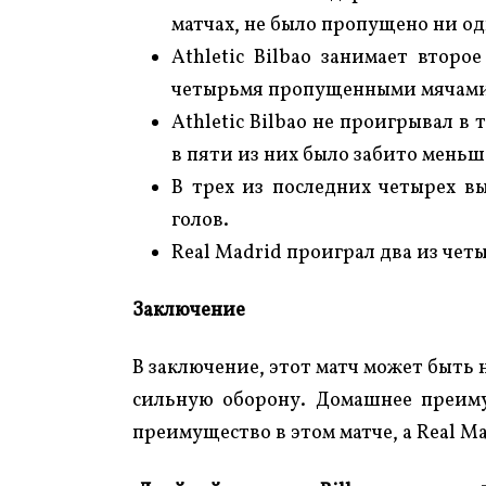
матчах, не было пропущено ни од
Athletic Bilbao занимает втор
четырьмя пропущенными мячами 
Athletic Bilbao не проигрывал в 
в пяти из них было забито меньше
В трех из последних четырех в
голов.
Real Madrid проиграл два из чет
Заключение
В заключение, этот матч может быть
сильную оборону. Домашнее преиму
преимущество в этом матче, а Real M