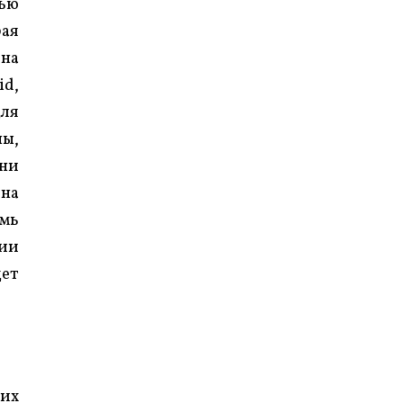
тью
рая
 на
id,
для
ы,
они
на
емь
нии
дет
них