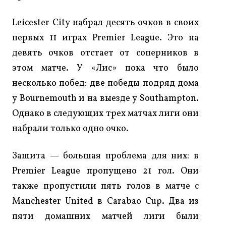
Leicester City набрал десять очков в своих
первых 11 играх Premier League. Это на
девять очков отстает от соперников в
этом матче. У «Лис» пока что было
несколько побед: две победы подряд дома
у Bournemouth и на выезде у Southampton.
Однако в следующих трех матчах лиги они
набрали только одно очко.
Защита — большая проблема для них: в
Premier League пропущено 21 гол. Они
также пропустили пять голов в матче с
Manchester United в Carabao Cup. Два из
пяти домашних матчей лиги были