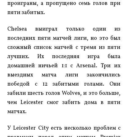
проиграны, а пропущено семь голов при
пяти забитых.
Chelsea выиграл только один из
последних пяти матчей лиги, но это был
сложный список матчей с тремя из пяти
лучших. Их последняя игра была
домашней ничьей 1:1 с Arsenal. Три их
выездных матча лиги закончились
победой с 12 забитыми голами. Они
забили шесть голов Wolves, и это больше,
чем Leicester смог забить дома в пяти
матчах.
У Leicester City есть несколько проблем с