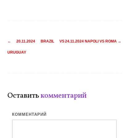
Навигация
←
20.11.2024 BRAZIL VS
24.11.2024 NAPOLI VS ROMA
→
по
URUGUAY
записям
Оставить
комментарий
КОММЕНТАРИЙ