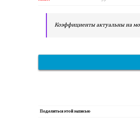
Коэффициенты актуальны на мо
Поделиться этой записью