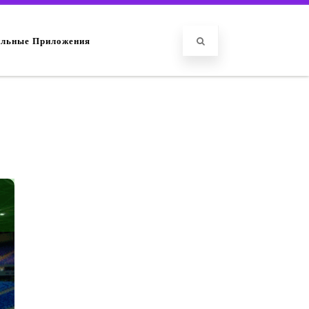
льные Приложения