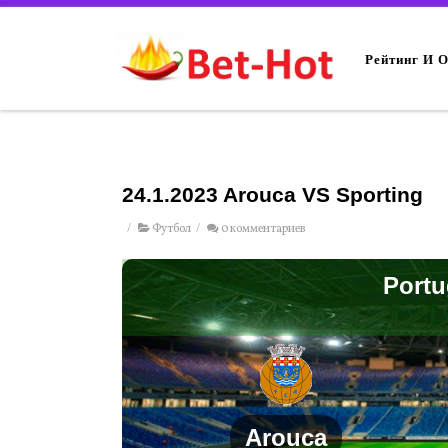
Рейтинг И 
24.1.2023 Arouca VS Sporting
/
Футбол
/
0 комментариев
Portu
Arouca