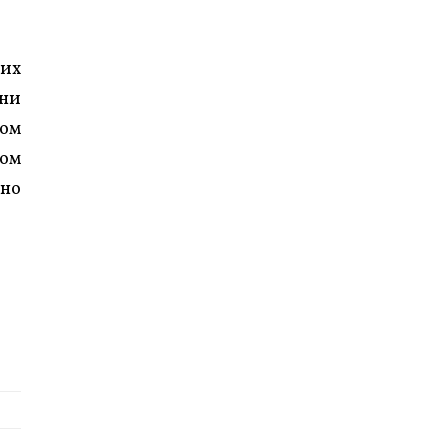
них
они
том
том
жно