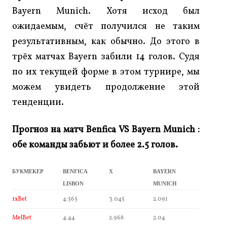
Bayern Munich. Хотя исход был
ожидаемым, счёт получился не таким
результативным, как обычно. До этого в
трёх матчах Bayern забили 14 голов. Судя
по их текущей форме в этом турнире, мы
можем увидеть продолжение этой
тенденции.
Прогноз на матч Benfica VS Bayern Munich :
обе команды забьют и более 2.5 голов.
БУКМЕКЕР
BENFICA
X
BAYERN
LISBON
MUNICH
1xBet
4.565
3.045
2.091
MelBet
4.44
2.968
2.04