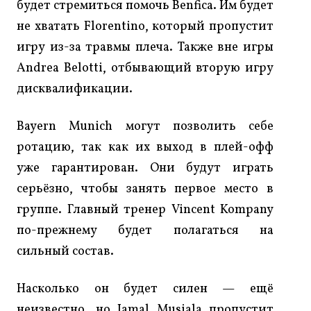
будет стремиться помочь Benfica. Им будет
не хватать Florentino, который пропустит
игру из-за травмы плеча. Также вне игры
Andrea Belotti, отбывающий вторую игру
дисквалификации.
Bayern Munich могут позволить себе
ротацию, так как их выход в плей-офф
уже гарантирован. Они будут играть
серьёзно, чтобы занять первое место в
группе. Главный тренер Vincent Kompany
по-прежнему будет полагаться на
сильный состав.
Насколько он будет силен — ещё
неизвестно, но Jamal Musiala пропустит