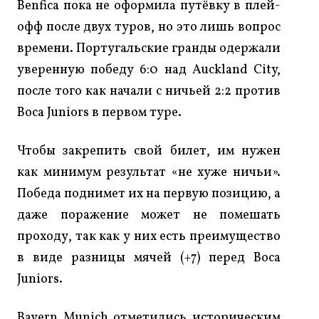
Benfica пока не оформила путёвку в плей-
офф после двух туров, но это лишь вопрос
времени. Португальские гранды одержали
уверенную победу 6:0 над Auckland City,
после того как начали с ничьей 2:2 против
Boca Juniors в первом туре.
Чтобы закрепить свой билет, им нужен
как минимум результат «не хуже ничьи».
Победа поднимет их на первую позицию, а
даже поражение может не помешать
проходу, так как у них есть преимущество
в виде разницы мячей (+7) перед Boca
Juniors.
Bayern Munich отметились историческим