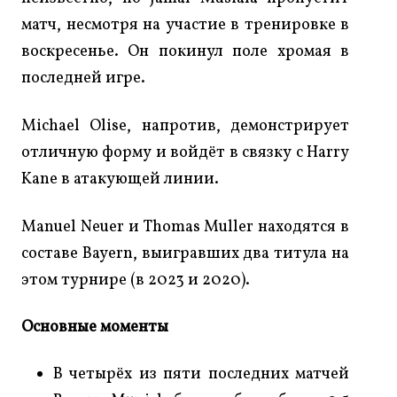
матч, несмотря на участие в тренировке в
воскресенье. Он покинул поле хромая в
последней игре.
Michael Olise, напротив, демонстрирует
отличную форму и войдёт в связку с Harry
Kane в атакующей линии.
Manuel Neuer и Thomas Muller находятся в
составе Bayern, выигравших два титула на
этом турнире (в 2023 и 2020).
Основные моменты
В четырёх из пяти последних матчей