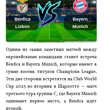
Benfica
Bayern
Lisbon
Munich
Одним из самых заметных матчей между
европейскими командами станет встреча
Benfica и Bayern Munich, которые имеют в
сумме восемь титулов Champions League.
Эти две стороны встретятся на Club World
Cup 2025 во вторник в Шарлотте — матч
третьего тура группы C, где Bayern Munich
занимают первое место, а Benfica идёт
второй.