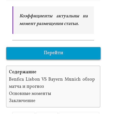
Коэффициенты актуальны на
момент размещения статьи.
Перейти
Содержание
Benfica Lisbon VS Bayern Munich обзор
матча и прогноз
Основные моменты
Заключение