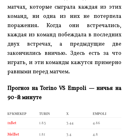
матчах, которые сыграла каждая из этих
команд, ни одна из них не потерпела
поражения. Когда они встречались,
каждая из команд побеждала в последних
двух встречах, а предыдущие две
закончились вничью. Здесь есть за что
играть, и эти команды кажутся примерно
равными перед матчем.
Прогноз на Torino
VS Empoli — ничья на
90-й минуте
БУКМЕКЕР
TURIN
X
EMPOLI
1xBet
1.83
3.44
4.86
MelBet
1.81
3.4
4.8