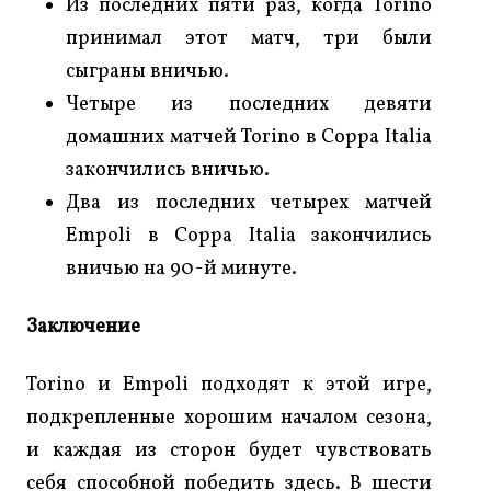
Из последних пяти раз, когда Torino
принимал этот матч, три были
сыграны вничью.
Четыре из последних девяти
домашних матчей Torino в Coppa Italia
закончились вничью.
Два из последних четырех матчей
Empoli в Coppa Italia закончились
вничью на 90-й минуте.
Заключение
Torino и Empoli подходят к этой игре,
подкрепленные хорошим началом сезона,
и каждая из сторон будет чувствовать
себя способной победить здесь. В шести