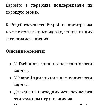
Esposito в перерыве поддерживали их
хорошую серию.
В общей сложности Empoli не проигрывал
в четырех выездных матчах, но два из них
закончились вничью.
Основные моменты
У Torino две ничьи в последних пяти
матчах.
У Empoli три ничьи в последних пяти
матчах.
Дважды из последних четырех встреч
эти команды играли вничью.