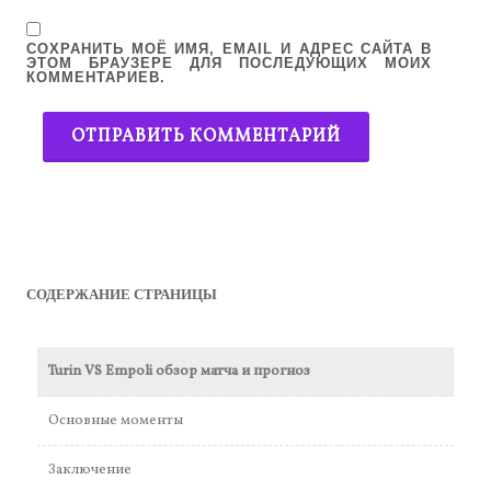
СОХРАНИТЬ МОЁ ИМЯ, EMAIL И АДРЕС САЙТА В
ЭТОМ БРАУЗЕРЕ ДЛЯ ПОСЛЕДУЮЩИХ МОИХ
КОММЕНТАРИЕВ.
СОДЕРЖАНИЕ СТРАНИЦЫ
Turin VS Empoli обзор матча и прогноз
Основные моменты
Заключение