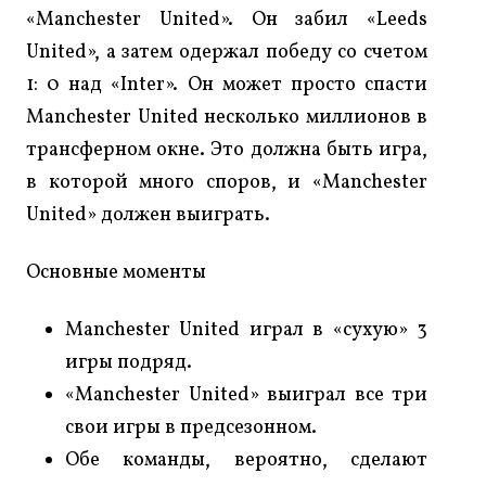
«Manchester United». Он забил «Leeds
United», а затем одержал победу со счетом
1: 0 над «Inter». Он может просто спасти
Manchester United несколько миллионов в
трансферном окне. Это должна быть игра,
в которой много споров, и «Manchester
United» должен выиграть.
Основные моменты
Manchester United играл в «сухую» 3
игры подряд.
«Manchester United» выиграл все три
свои игры в предсезонном.
Обе команды, вероятно, сделают