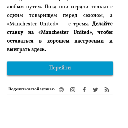
любым путем. Пока они играли только с
одним товарищем перед сезоном, а
«Manchester United» — с тремя.
Делайте
ставку на «Manchester United», чтобы
оставаться в хорошем настроении и
выиграть здесь.
Перейти
Поделиться этой записью