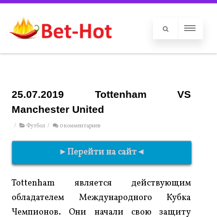
25.07.2019 Tottenham VS
Manchester United
/
Футбол
/
0 комментариев
►Перейти на сайт◄
Tottenham является действующим
обладателем Международного Кубка
Чемпионов. Они начали свою защиту