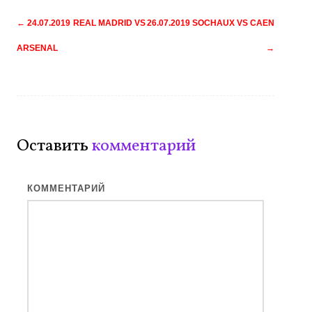
Навигация
←
24.07.2019 REAL MADRID VS
26.07.2019 SOCHAUX VS CAEN
по
ARSENAL
→
записям
Оставить
комментарий
КОММЕНТАРИЙ