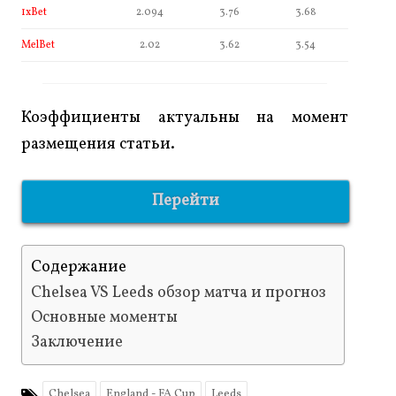
1xBet
2.094
3.76
3.68
MelBet
2.02
3.62
3.54
Коэффициенты актуальны на момент
размещения статьи.
Перейти
Содержание
Chelsea VS Leeds обзор матча и прогноз
Основные моменты
Заключение
Chelsea
England - FA Cup
Leeds