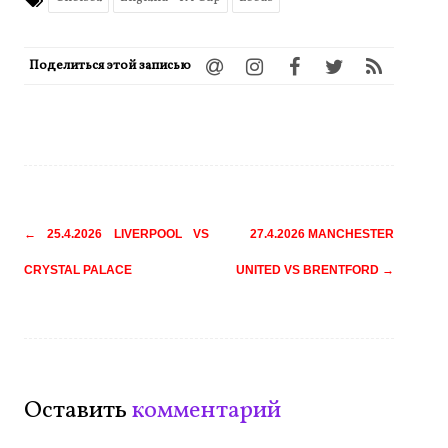
Поделиться этой записью
Навигация
←
25.4.2026 LIVERPOOL VS
27.4.2026 MANCHESTER
по
CRYSTAL PALACE
UNITED VS BRENTFORD
→
записям
Оставить
комментарий