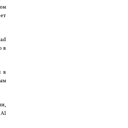
бом
ет
dad
о в
й в
ным
ии,
 Al