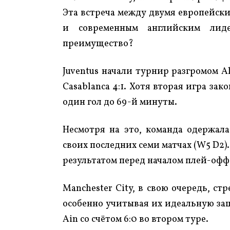
Эта встреча между двумя европейс
и современным английским ли
преимущество?
Juventus начали турнир разгромом Al
Casablanca 4:1. Хотя вторая игра за
один гол до 69-й минуты.
Несмотря на это, команда одержал
своих последних семи матчах (W5 D2
результатом перед началом плей-офф
Manchester City, в свою очередь, с
особенно учитывая их идеальную защ
Ain со счётом 6:0 во втором туре.