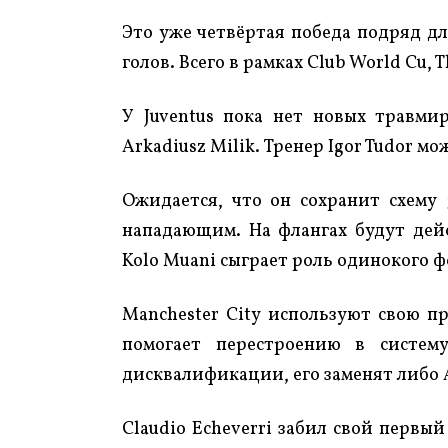
Это уже четвёртая победа подряд для
голов. Всего в рамках Club World Cu, 
У Juventus пока нет новых травмир
Arkadiusz Milik. Тренер Igor Tudor м
Ожидается, что он сохранит схему 
нападающим. На флангах будут дейст
Kolo Muani сыграет роль одинокого ф
Manchester City используют свою п
помогает перестроению в систему
дисквалификации, его заменят либо 
Claudio Echeverri забил свой первы