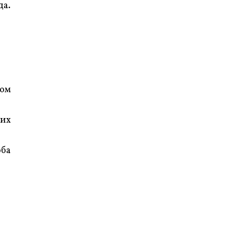
да.
том
них
оба