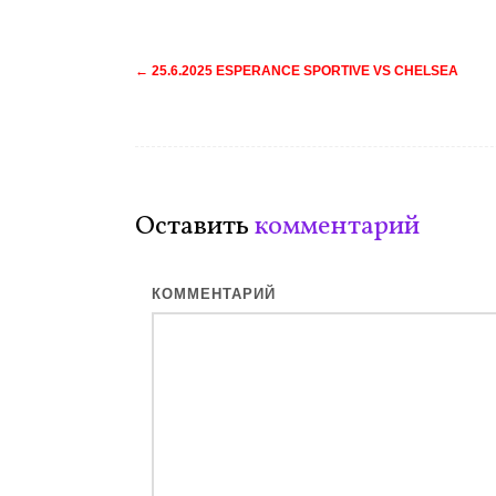
Навигация
←
25.6.2025 ESPERANCE SPORTIVE VS CHELSEA
по
записям
Оставить
комментарий
КОММЕНТАРИЙ