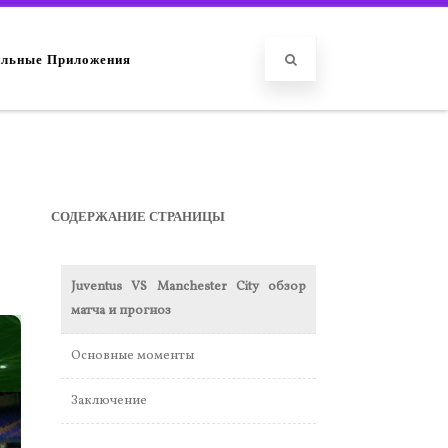
льные Приложения
СОДЕРЖАНИЕ СТРАНИЦЫ
Juventus VS Manchester City обзор
матча и прогноз
Основные моменты
Заключение