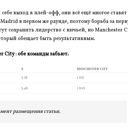
себе выход в плей-офф, они всё ещё многое ставят
l Madrid в первом же раунде, поэтому борьба за пер
гут сохранить лидерство с ничьей, но Manchester C
который обещает быть результативным.
r City : обе команды забьют.
X
MANCHESTER CITY
3.58
1.851
3.48
1.805
мент размещения статьи.