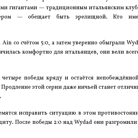
кими гигантами — традиционным итальянским клу
дером — обещает быть зрелищной. Кто име
 Ain со счётом 5:0, а затем уверенно обыграли Wy
кончилась комфортно для итальянцев, они вели всег
а четыре победы кряду и остаётся непобеждённо
). Продление этой серии даже ничьей станет отлич
.
тремятся исправить ситуацию в этом противостоян
иту. После победы 2:0 над Wydad они разгромили