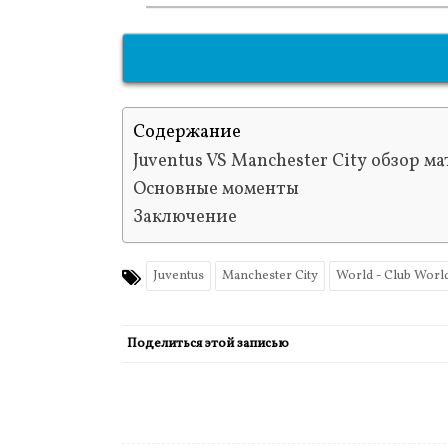
Содержание
Juventus VS Manchester City обзор м
Основные моменты
Заключение
Juventus
Manchester City
World - Club Worl
Поделиться этой записью