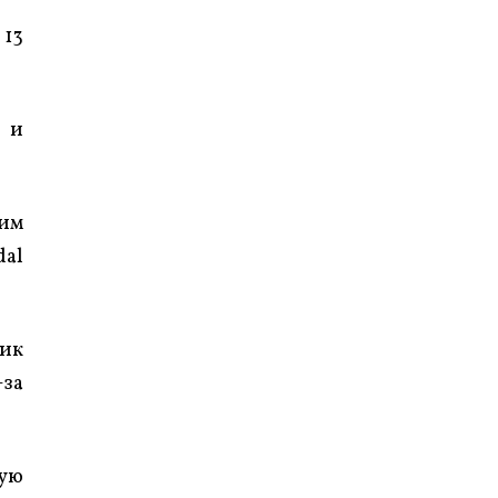
 13
l и
ним
dal
ник
-за
кую