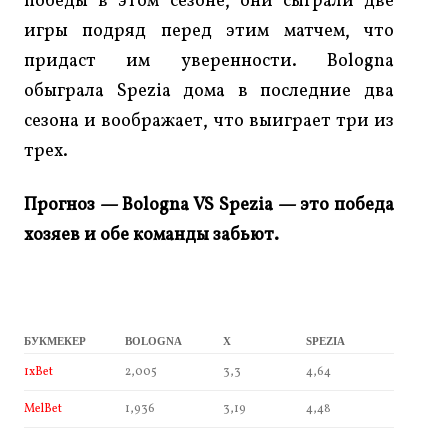
победы в этом сезоне, они сыграли две
игры подряд перед этим матчем, что
придаст им уверенности. Bologna
обыграла Spezia дома в последние два
сезона и воображает, что выиграет три из
трех.
Прогноз — Bologna
VS Spezia — это победа
хозяев и обе команды забьют.
БУКМЕКЕР
BOLOGNA
X
SPEZIA
1xBet
2,005
3,3
4,64
MelBet
1,936
3,19
4,48