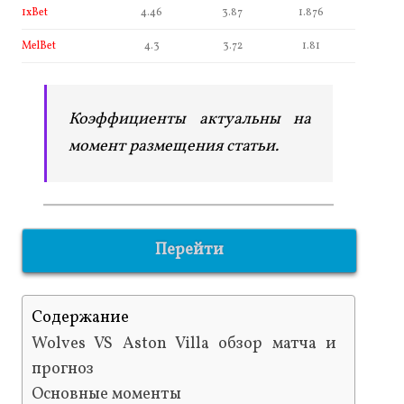
1xBet
4.46
3.87
1.876
MelBet
4.3
3.72
1.81
Коэффициенты актуальны на
момент размещения статьи.
Перейти
Содержание
Wolves VS Aston Villa обзор матча и
прогноз
Основные моменты