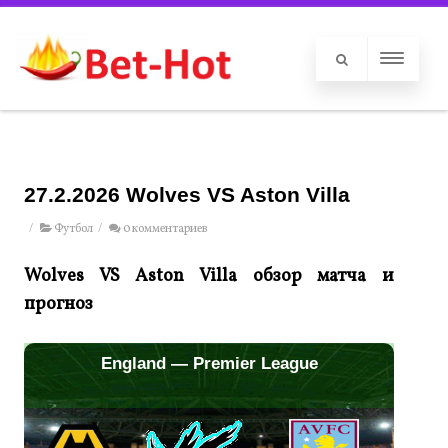
27.2.2026 Wolves VS Aston Villa
/
Футбол
/
0 комментариев
Wolves VS Aston Villa обзор матча и
прогноз
England — Premier League