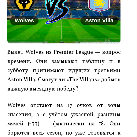
Wolves
Aston Villa
Вылет Wolves из Premier League — вопрос
времени. Они замыкают таблицу и в
субботу принимают идущих третьими
Aston Villa. Смогут ли «The Villans» добыть
важную выездную победу?
Wolves отстают на 17 очков от зоны
спасения, а с учётом ужасной разницы
мячей (-33) — фактически на 18. Они
борются весь сезон, но уже готовятся к