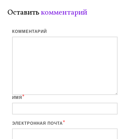
Оставить
комментарий
КОММЕНТАРИЙ
*
ИМЯ
*
ЭЛЕКТРОННАЯ ПОЧТА