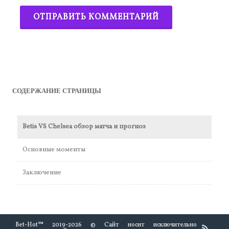
СОДЕРЖАНИЕ СТРАНИЦЫ
Betis VS Chelsea обзор матча и прогноз
Основные моменты
Заключение
Bet-Hot™ 2019-2026 © Cайт носит исключительно