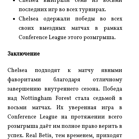
Chelsea выиграли семь из восьми
последних игр во всех турнирах.
Chelsea одержали победы во всех
своих выездных матчах в рамках
Conference League этого розыгрыша.
Заключение
Chelsea подходят к матчу явными
фаворитами благодаря отличному
завершению внутреннего сезона. Победа
над Nottingham Forest стала седьмой в
восьми матчах. Их уверенная игра в
Conference League на протяжении всего
розыгрыша даёт им полное право верить в
успех. Real Betis, тем временем, приходят