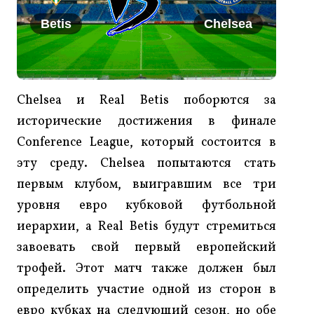
Betis
Chelsea
Chelsea и Real Betis поборются за
исторические достижения в финале
Conference League, который состоится в
эту среду. Chelsea попытаются стать
первым клубом, выигравшим все три
уровня евро кубковой футбольной
иерархии, а Real Betis будут стремиться
завоевать свой первый европейский
трофей. Этот матч также должен был
определить участие одной из сторон в
евро кубках на следующий сезон, но обе