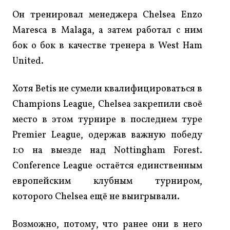
Он тренировал менеджера Chelsea Enzo
Maresca в Malaga, а затем работал с ним
бок о бок в качестве тренера в West Ham
United.
Хотя Betis не сумели квалифицироваться в
Champions League, Chelsea закрепили своё
место в этом турнире в последнем туре
Premier League, одержав важную победу
1:0 на выезде над Nottingham Forest.
Conference League остаётся единственным
европейским клубным турниром,
которого Chelsea ещё не выигрывали.
Возможно, потому, что ранее они в него