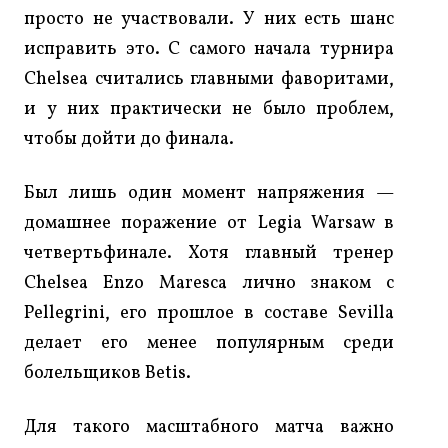
просто не участвовали. У них есть шанс
исправить это. С самого начала турнира
Chelsea считались главными фаворитами,
и у них практически не было проблем,
чтобы дойти до финала.
Был лишь один момент напряжения —
домашнее поражение от Legia Warsaw в
четвертьфинале. Хотя главный тренер
Chelsea Enzo Maresca лично знаком с
Pellegrini, его прошлое в составе Sevilla
делает его менее популярным среди
болельщиков Betis.
Для такого масштабного матча важно