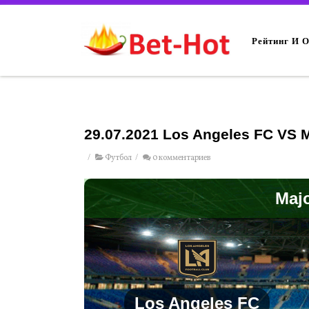
Рейтинг И 
29.07.2021 Los Angeles FC VS 
/
Футбол
/
0 комментариев
Maj
Los Angeles FC