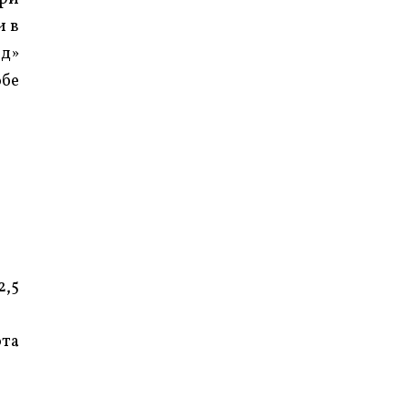
и в
ед»
обе
2,5
ота