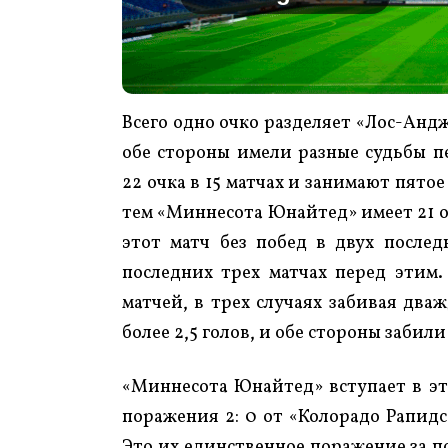
Всего одно очко разделяет «Лос-Анд
обе стороны имели разные судьбы п
22 очка в 15 матчах и занимают пят
тем «Миннесота Юнайтед» имеет 21 оч
этот матч без побед в двух после
последних трех матчах перед этим
матчей, в трех случаях забивая два
более 2,5 голов, и обе стороны забили
«Миннесота Юнайтед» вступает в эт
поражения 2: 0 от «Колорадо Рапидс
Это их единственное поражение за по