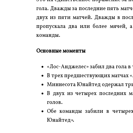
гола. Дважды за последние пять матч
двух из пяти матчей. Дважды в по
пропускала два или более мячей, 
команды.
Основные моменты
«Лос-Анджелес» забил два гола в
В трех предшествующих матчах «Л
Миннесота Юнайтед одержал три 
В двух из четырех последних м
голов.
Обе команды забили в четыре
Юнайтед».