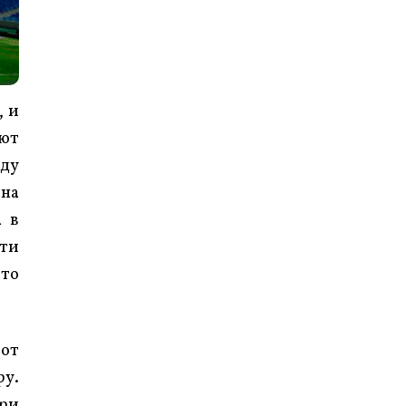
, и
ают
жду
 на
а в
яти
ито
 от
ру.
три