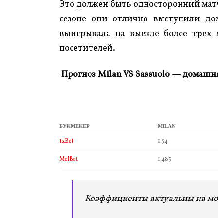
Это должен быть односторонний матч
сезоне они отлично выступили дом
выигрывала на выезде более трех 
посетителей.
Прогноз Milan VS Sassuolo — домашн
БУКМЕКЕР
MILAN
1xBet
1.54
MelBet
1.485
Коэффициенты актуальны на мо