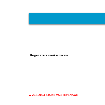
Поделиться этой записью
Навигация
←
29.1.2023 STOKE VS STEVENAGE
по