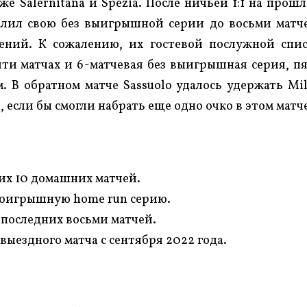
е Salernitana и Spezia. После ничьей 1:1 на прош
длил свою без выигрышной серии до восьми матч
ений. К сожалению, их гостевой послужной спи
яти матчах и 6-матчевая без выигрышная серия, п
 В обратном матче Sassuolo удалось удержать Mi
, если бы смогли набрать еще одно очко в этом матч
их 10 домашних матчей.
роигрышную home run серию.
з последних восьми матчей.
выездного матча с сентября 2022 года.