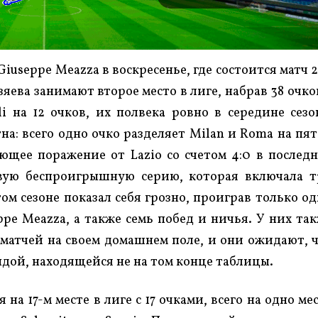
Giuseppe Meazza в воскресенье, где состоится матч 
озяева занимают второе место в лиге, набрав 38 очко
li на 12 очков, их полвека ровно в середине сезо
а: всего одно очко разделяет Milan и Roma на пя
ющее поражение от Lazio со счетом 4:0 в послед
евую беспроигрышную серию, которая включала 
ом сезоне показал себя грозно, проиграв только о
ppe Meazza, а также семь побед и ничья. У них та
матчей на своем домашнем поле, и они ожидают, 
ндой, находящейся не на том конце таблицы.
 на 17-м месте в лиге с 17 очками, всего на одно ме