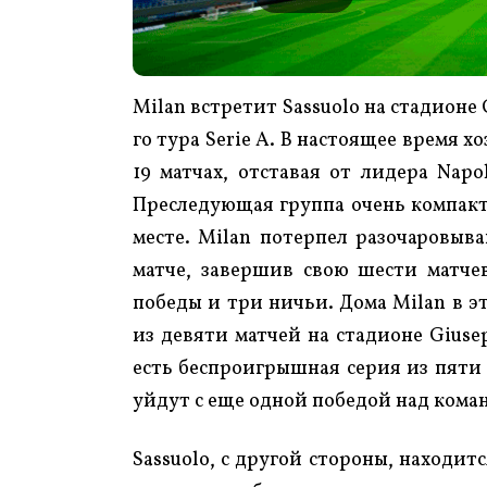
Milan встретит Sassuolo на стадионе 
го тура Serie A. В настоящее время х
19 матчах, отставая от лидера Napo
Преследующая группа очень компактн
месте. Milan потерпел разочаровыва
матче, завершив свою шести матч
победы и три ничьи. Дома Milan в эт
из девяти матчей на стадионе Giuse
есть беспроигрышная серия из пяти 
уйдут с еще одной победой над кома
Sassuolo, с другой стороны, находится