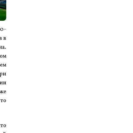
20-
в в
на.
том
нем
три
дин
кже
что
сто