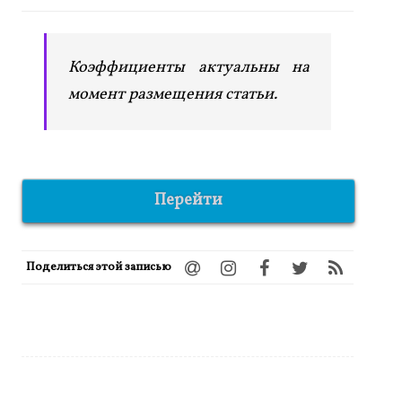
Коэффициенты актуальны на
момент размещения статьи.
Перейти
Поделиться этой записью