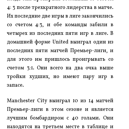
4: 3 после трехкратного лидерства в матче.
Их последние две игры в лиге закончились
со счетом 4:3, и обе команды забили в
четырех из последних пяти игр в лиге. В
домашней форме United выиграл один из
последних пяти матчей Премьер-лиги, и
для этого им пришлось проигрывать со
счетом 3:1. Они всего на два очка выше
тройки худших, но имеют пару игр в
запасе.
Manchester City выиграл 10 из 14 матчей
Премьер-лиги в этом сезоне и является
лучшим бомбардиром с 40 голами. Они
находятся на третьем месте в таблице и