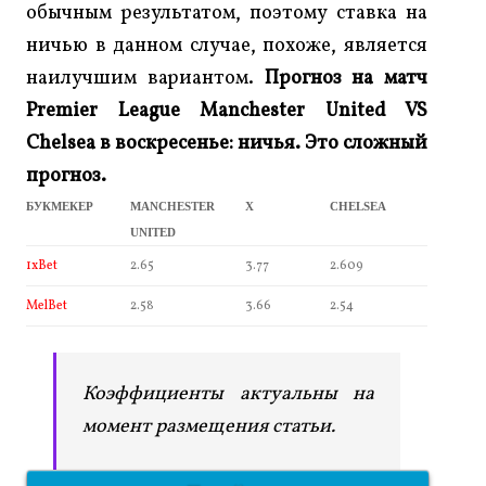
обычным результатом, поэтому ставка на
ничью в данном случае, похоже, является
наилучшим вариантом.
Прогноз на матч
Premier League Manchester United VS
Chelsea в воскресенье: ничья. Это сложный
прогноз.
БУКМЕКЕР
MANCHESTER
X
CHELSEA
UNITED
1xBet
2.65
3.77
2.609
MelBet
2.58
3.66
2.54
Коэффициенты актуальны на
момент размещения статьи.