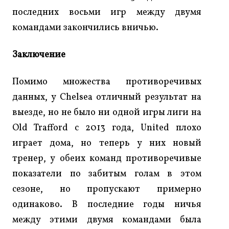
последних восьми игр между двумя
командами закончились вничью.
Заключение
Помимо множества противоречивых
данных, у Chelsea отличный результат на
выезде, но не было ни одной игры лиги на
Old Trafford с 2013 года, United плохо
играет дома, но теперь у них новый
тренер, у обеих команд противоречивые
показатели по забитым голам в этом
сезоне, но пропускают примерно
одинаково. В последние годы ничья
между этими двумя командами была