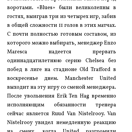
воротами. «Blues» были великолепны в
гостях, выиграв три из четырех игр, забив
в общей сложности 11 голов в этих матчах.
С почти полностью готовым составом, из
которого можно выбирать, менеджер Enzo
Maresca надеется прервать
одиннадцатилетнюю серию Chelsea без
побед в лиге на стадионе Old Trafford в
воскресенье днем. Manchester United
выходит на эту игру со сменой менеджера.
После увольнения Erik Ten Hag временно
исполняющим обязанности тренера
сейчас является Ruud Van Nistelrooy. Van
Nistelrooy увидел немедленную реакцию
на смену, когда United разгромили