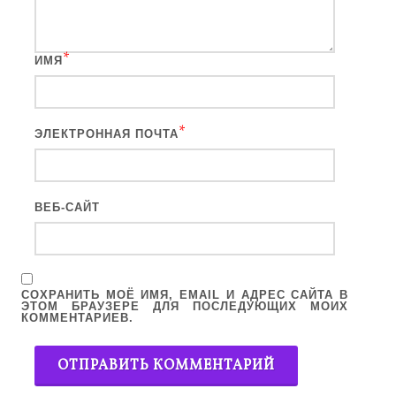
*
ИМЯ
*
ЭЛЕКТРОННАЯ ПОЧТА
ВЕБ-САЙТ
СОХРАНИТЬ МОЁ ИМЯ, EMAIL И АДРЕС САЙТА В
ЭТОМ БРАУЗЕРЕ ДЛЯ ПОСЛЕДУЮЩИХ МОИХ
КОММЕНТАРИЕВ.