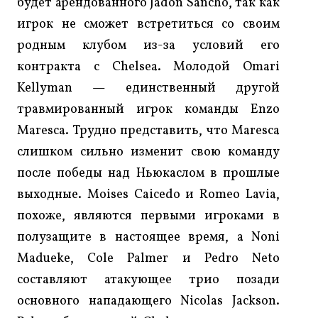
будет арендованного Jadon Sancho, так как
игрок не сможет встретиться со своим
родным клубом из-за условий его
контракта с Chelsea. Молодой Omari
Kellyman — единственный другой
травмированный игрок команды Enzo
Maresca. Трудно представить, что Maresca
слишком сильно изменит свою команду
после победы над Ньюкаслом в прошлые
выходные. Moises Caicedo и Romeo Lavia,
похоже, являются первыми игроками в
полузащите в настоящее время, а Noni
Madueke, Cole Palmer и Pedro Neto
составляют атакующее трио позади
основного нападающего Nicolas Jackson.