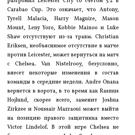
разгромил Leicester City со счетом 5:2 в
Carabao Cup. Это означает, что Antony,
Tyrell Malacia, Harry Maguire, Mason
Mount, Leny Yoro, Kobbie Mainoo и Luke
Shaw отсутствуют из-за травм. Christian
Eriksen, необъяснимое отсутствие в матче
против Leicester, может вернуться на матч
с Chelsea. Van Nistelrooy, безусловно,
внесет некоторые изменения в состав
команды в середине недели. Andre Onana
вернется в ворота, в то время как Rasmus
Hojlund, скорее всего, заменит Joshua
Zirkzee и Noussair Mazraoui может выйти
на позицию правого защитника вместо
Victor Lindelof. В этой игре Chelsea не