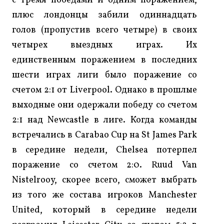
с тремя победами и одним поражением,
плюс лондонцы забили одиннадцать
голов (пропустив всего четыре) в своих
четырех выездных играх. Их
единственным поражением в последних
шести играх лиги было поражение со
счетом 2:1 от Liverpool. Однако в прошлые
выходные они одержали победу со счетом
2:1 над Newcastle в лиге. Когда команды
встречались в Carabao Cup на St James Park
в середине недели, Chelsea потерпел
поражение со счетом 2:0. Ruud Van
Nistelrooy, скорее всего, сможет выбрать
из того же состава игроков Manchester
United, который в середине недели