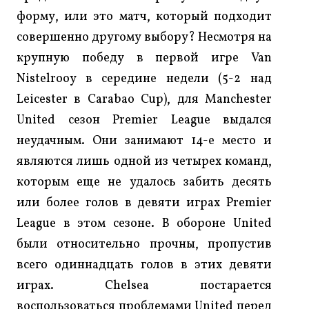
форму, или это матч, который подходит
совершенно другому выбору? Несмотря на
крупную победу в первой игре Van
Nistelrooy в середине недели (5-2 над
Leicester в Carabao Cup), для Manchester
United сезон Premier League выдался
неудачным. Они занимают 14-е место и
являются лишь одной из четырех команд,
которым еще не удалось забить десять
или более голов в девяти играх Premier
League в этом сезоне. В обороне United
были относительно прочны, пропустив
всего одиннадцать голов в этих девяти
играх. Chelsea постарается
воспользоваться проблемами United перед