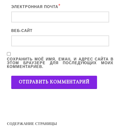
*
ЭЛЕКТРОННАЯ ПОЧТА
ВЕБ-САЙТ
СОХРАНИТЬ МОЁ ИМЯ, EMAIL И АДРЕС САЙТА В
ЭТОМ БРАУЗЕРЕ ДЛЯ ПОСЛЕДУЮЩИХ МОИХ
КОММЕНТАРИЕВ.
СОДЕРЖАНИЕ СТРАНИЦЫ