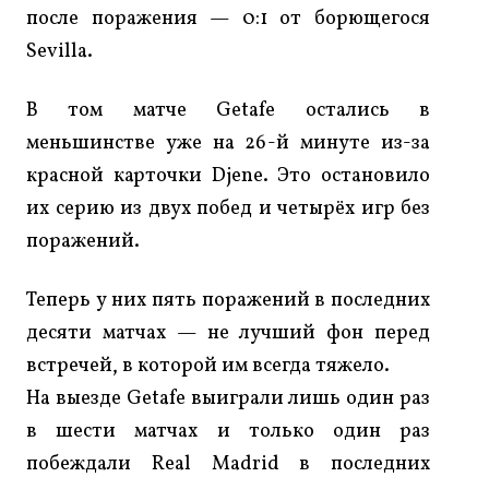
после поражения — 0:1 от борющегося
Sevilla.
В том матче Getafe остались в
меньшинстве уже на 26-й минуте из-за
красной карточки Djene. Это остановило
их серию из двух побед и четырёх игр без
поражений.
Теперь у них пять поражений в последних
десяти матчах — не лучший фон перед
встречей, в которой им всегда тяжело.
На выезде Getafe выиграли лишь один раз
в шести матчах и только один раз
побеждали Real Madrid в последних