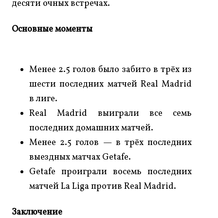
десяти очных встречах.
Основные моменты
Менее 2.5 голов было забито в трёх из
шести последних матчей Real Madrid
в лиге.
Real Madrid выиграли все семь
последних домашних матчей.
Менее 2.5 голов — в трёх последних
выездных матчах Getafe.
Getafe проиграли восемь последних
матчей La Liga против Real Madrid.
Заключение