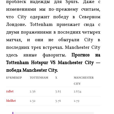
проблеск надежды для Spurs. Даже с
изменениями мы по-прежнему считаем,
что City одержит победу в Северном
Лондоне. Tottenham приезжает сюда с
двумя поражениями в последних четырех
матчах, и они не обыграли City в
последних трех встречах. Manchester City
здесь явные фавориты.
Прогноз на
Tottenham Hotspur VS Manchester City —
победа Manchester City.
БУКМЕКЕР
TOTTENHAM
X
MANCHESTER
CITY
1xBet
2.36
3.85
2.834
MelBet
2.32
3.78
2.79