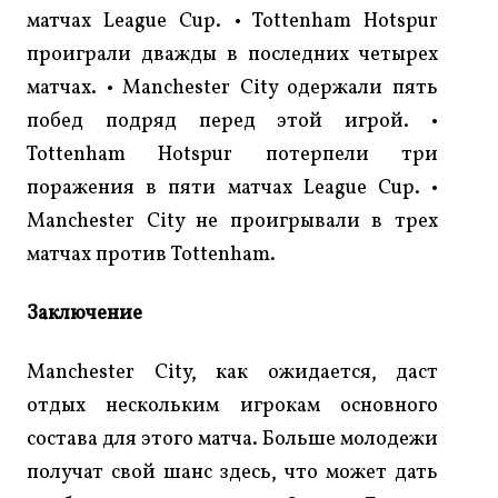
матчах League Cup. • Tottenham Hotspur
проиграли дважды в последних четырех
матчах. • Manchester City одержали пять
побед подряд перед этой игрой. •
Tottenham Hotspur потерпели три
поражения в пяти матчах League Cup. •
Manchester City не проигрывали в трех
матчах против Tottenham.
Заключение
Manchester City, как ожидается, даст
отдых нескольким игрокам основного
состава для этого матча. Больше молодежи
получат свой шанс здесь, что может дать