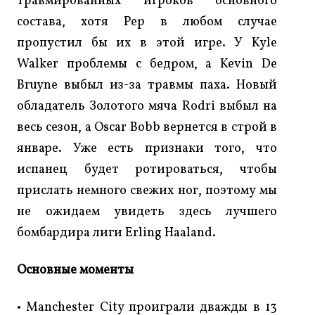
травмированных игроков основного
состава, хотя Pep в любом случае
пропустил бы их в этой игре. У Kyle
Walker проблемы с бедром, а Kevin De
Bruyne выбыл из-за травмы паха. Новый
обладатель Золотого мяча Rodri выбыл на
весь сезон, а Oscar Bobb вернется в строй в
январе. Уже есть признаки того, что
испанец будет ротироваться, чтобы
прислать немного свежих ног, поэтому мы
не ожидаем увидеть здесь лучшего
бомбардира лиги Erling Haaland.
Основные моменты
• Manchester City проиграли дважды в 13