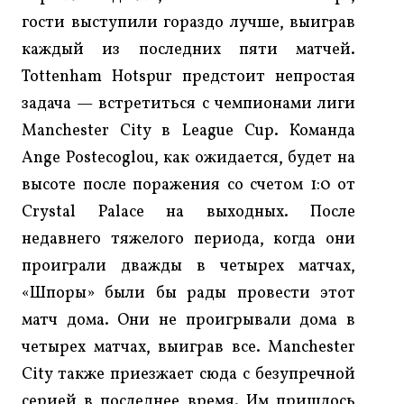
гости выступили гораздо лучше, выиграв
каждый из последних пяти матчей.
Tottenham Hotspur предстоит непростая
задача — встретиться с чемпионами лиги
Manchester City в League Cup. Команда
Ange Postecoglou, как ожидается, будет на
высоте после поражения со счетом 1:0 от
Crystal Palace на выходных. После
недавнего тяжелого периода, когда они
проиграли дважды в четырех матчах,
«Шпоры» были бы рады провести этот
матч дома. Они не проигрывали дома в
четырех матчах, выиграв все. Manchester
City также приезжает сюда с безупречной
серией в последнее время. Им пришлось