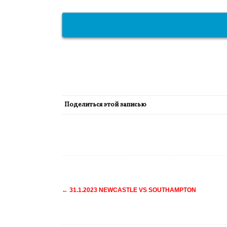
Поделиться этой записью
Навигация
←
31.1.2023 NEWCASTLE VS SOUTHAMPTON
по
записям