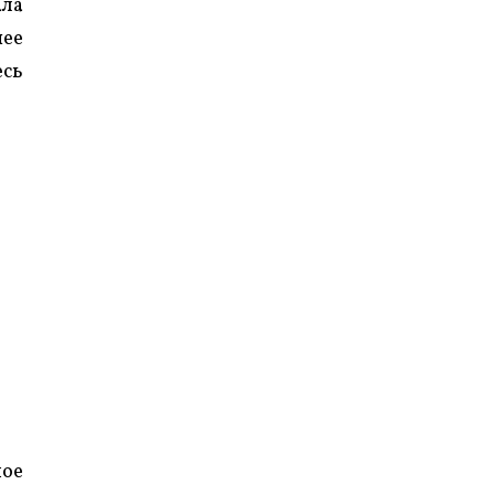
ала
нее
есь
шое