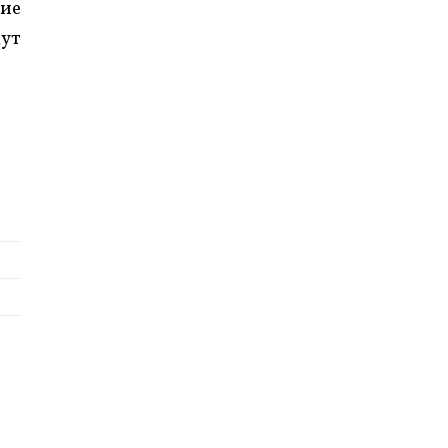
шие
дут