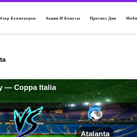
Обзор Букмекеров
Акции И Бонусы
Прогноз Дня
Моби
ta
ly — Coppa Italia
Atalanta