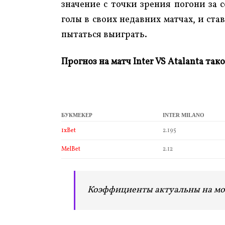
значение с точки зрения погони за 
голы в своих недавних матчах, и став
пытаться выиграть.
Прогноз на матч Inter
VS Atalanta так
БУКМЕКЕР
INTER MILANO
1xBet
2.195
MelBet
2.12
Коэффициенты актуальны на мо