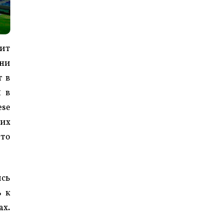
оит
они
т в
1 в
ese
них
что
ясь
ь к
ах.