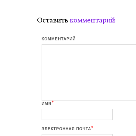
Оставить
комментарий
КОММЕНТАРИЙ
*
ИМЯ
*
ЭЛЕКТРОННАЯ ПОЧТА