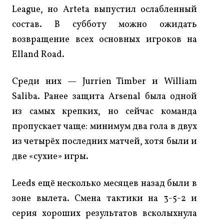
League, но Arteta выпустил ослабленный
состав. В субботу можно ожидать
возвращение всех основных игроков на
Elland Road.
Среди них — Jurrien Timber и William
Saliba. Ранее защита Arsenal была одной
из самых крепких, но сейчас команда
пропускает чаще: минимум два гола в двух
из четырёх последних матчей, хотя были и
две «сухие» игры.
Leeds ещё несколько месяцев назад были в
зоне вылета. Смена тактики на 3-5-2 и
серия хороших результатов всколыхнула