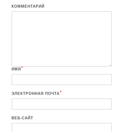
КОММЕНТАРИЙ
*
ИМЯ
*
ЭЛЕКТРОННАЯ ПОЧТА
ВЕБ-САЙТ