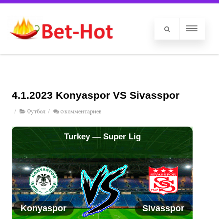
4.1.2023 Konyaspor VS Sivasspor
/
Футбол
/
0 комментариев
Turkey — Super Lig
Konyaspor
Sivasspor