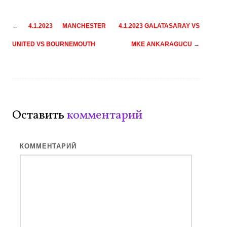
Навигация
←
4.1.2023 MANCHESTER
4.1.2023 GALATASARAY VS
по
UNITED VS BOURNEMOUTH
MKE ANKARAGUCU
→
записям
Оставить
комментарий
КОММЕНТАРИЙ