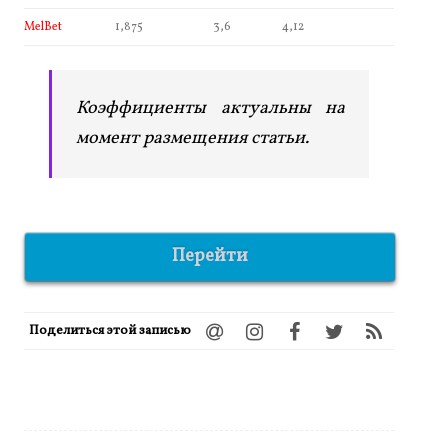
MelBet
1,875
3,6
4,12
Коэффициенты актуальны на
момент размещения статьи.
Перейти
Поделиться этой записью