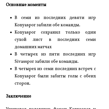
Основные моменты
В семи из последних девяти игр
Konyaspor
забили обе команды.
Konyaspor
сохранил только один
сухой лист в последних семи
домашних матчах
В четырех из пяти последних игр
Sivasspor забили обе команды.
В четырех из семи последних встреч с
Konyaspor
были забиты голы с обеих
сторон.
Заключение