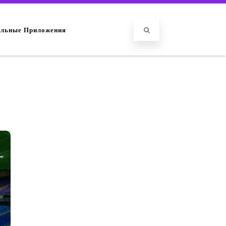
льные Приложения