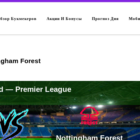
Обзор Букмекеров
Акции И Бонусы
Прогноз Дня
Моби
ngham Forest
d — Premier League
Nottingham Forest