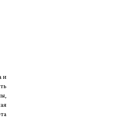
a и
ыть
ны,
шая
ета