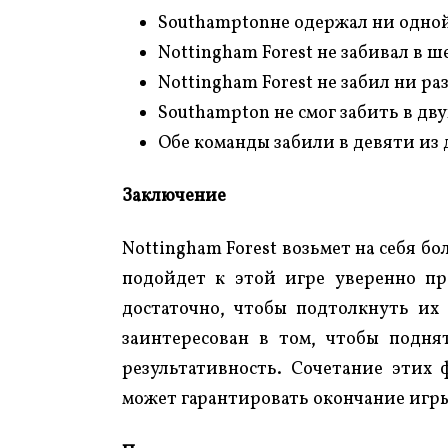
Southamptonне одержал ни одной
Nottingham Forest не забивал в ш
Nottingham Forest не забил ни ра
Southampton не смог забить в дву
Обе команды забили в девяти из
Заключение
Nottingham Forest возьмет на себя б
подойдет к этой игре уверенно п
достаточно, чтобы подтолкнуть их 
заинтересован в том, чтобы подн
результативность. Сочетание этих
может гарантировать окончание игр