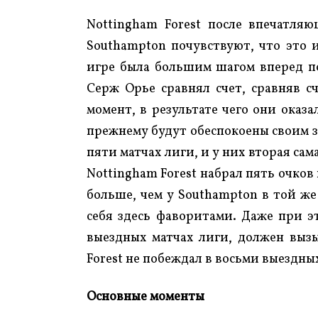
Nottingham Forest после впечатля
Southampton почувствуют, что это и
игре была большим шагом вперед по
Серж Орье сравнял счет, сравняв с
момент, в результате чего они оказа
прежнему будут обеспокоены своим з
пяти матчах лиги, и у них вторая сама
Nottingham Forest набрал пять очков 
больше, чем у Southampton в той же
себя здесь фаворитами. Даже при э
выездных матчах лиги, должен вызы
Forest не побеждал в восьми выездны
Основные моменты