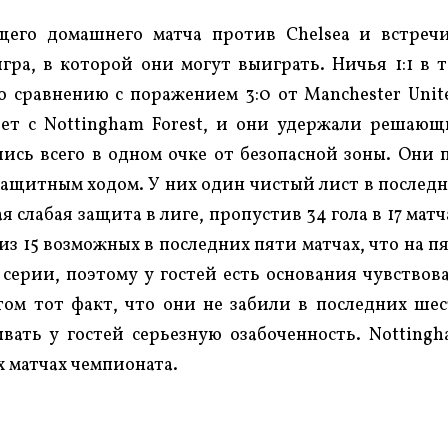
ющего домашнего матча против Chelsea и встреч
гра, в которой они могут выиграть. Ничья 1:1 в 
 сравнению с поражением 3:0 от Manchester Unit
чет с Nottingham Forest, и они удержали решаю
лись всего в одном очке от безопасной зоны. Они 
ащитным ходом. У них один чистый лист в послед
я слабая защита в лиге, пропустив 34 гола в 17 матч
из 15 возможных в последних пяти матчах, что на п
 серии, поэтому у гостей есть основания чувствов
том тот факт, что они не забили в последних ше
вать у гостей серьезную озабоченность. Notting
х матчах чемпионата.