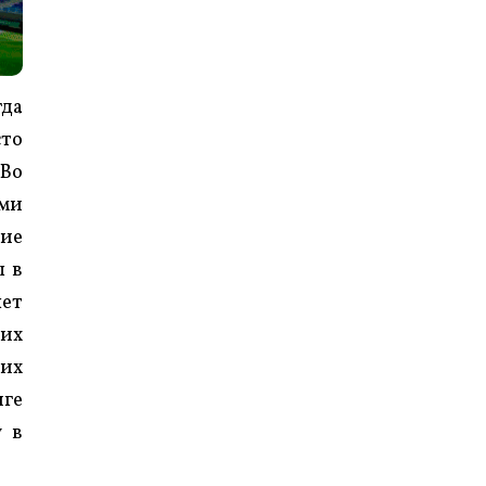
гда
сто
 Во
ыми
ние
ы в
нет
них
них
иге
у в