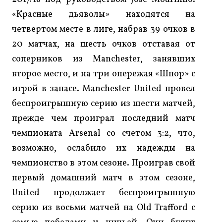
«Красные дьяволы» находятся на
четвертом месте в лиге, набрав 39 очков в
20 матчах, на шесть очков отставая от
соперников из Manchester, занявших
второе место, и на три опережая «Шпор» с
игрой в запасе. Manchester United провел
беспроигрышную серию из шести матчей,
прежде чем проиграл последний матч
чемпионата Arsenal со счетом 3:2, что,
возможно, ослабило их надежды на
чемпионство в этом сезоне. Проиграв свой
первый домашний матч в этом сезоне,
United продолжает беспроигрышную
серию из восьми матчей на Old Trafford с