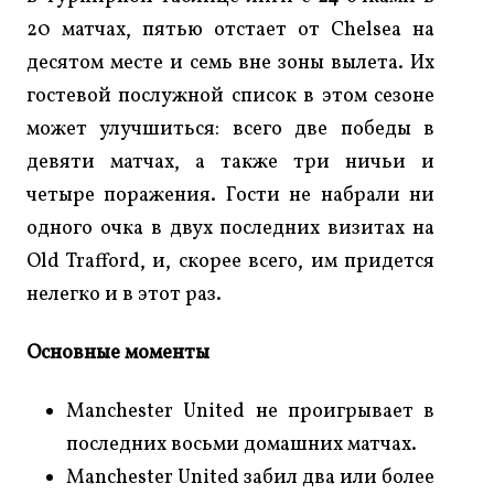
20 матчах, пятью отстает от Chelsea на
десятом месте и семь вне зоны вылета. Их
гостевой послужной список в этом сезоне
может улучшиться: всего две победы в
девяти матчах, а также три ничьи и
четыре поражения. Гости не набрали ни
одного очка в двух последних визитах на
Old Trafford, и, скорее всего, им придется
нелегко и в этот раз.
Основные моменты
Manchester United не проигрывает в
последних восьми домашних матчах.
Manchester United забил два или более