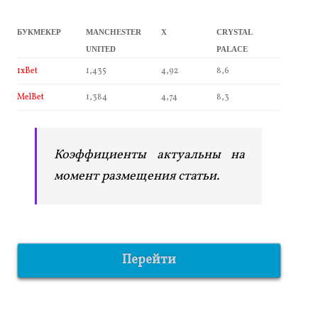
БУКМЕКЕР
MANCHESTER
X
CRYSTAL
UNITED
PALACE
1xBet
1,435
4,92
8,6
MelBet
1,384
4,74
8,3
Коэффициенты актуальны на
момент размещения статьи.
Перейти