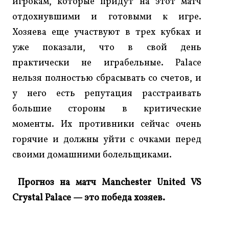
игрокам, которые придут на этот матч
отдохнувшими и готовыми к игре.
Хозяева еще участвуют в трех кубках и
уже показали, что в свой день
практически не играбельные. Palace
нельзя полностью сбрасывать со счетов, и
у него есть репутация расстраивать
большие стороны в критические
моменты. Их противники сейчас очень
горячие и должны уйти с очками перед
своими домашними болельщиками.
Прогноз на матч Manchester United
VS
Crystal Palace — это победа хозяев.