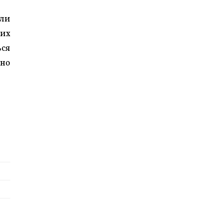
ыли
 их
ься
жно