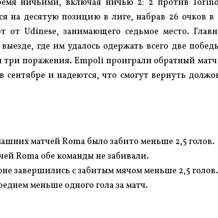
ремя ничьими, включая ничью 2: 2 против Torin
я на десятую позицию в лиге, набрав 26 очков в
ют от Udinese, занимающего седьмое место. Глав
выезде, где им удалось одержать всего две побед
 и три поражения. Empoli проиграли обратный матч
 в сентябре и надеются, что смогут вернуть должо
машних матчей Roma было забито меньше 2,5 голов.
чей Roma обе команды не забивали.
зоне завершились с забитым мячом меньше 2,5 голов.
среднем меньше одного гола за матч.