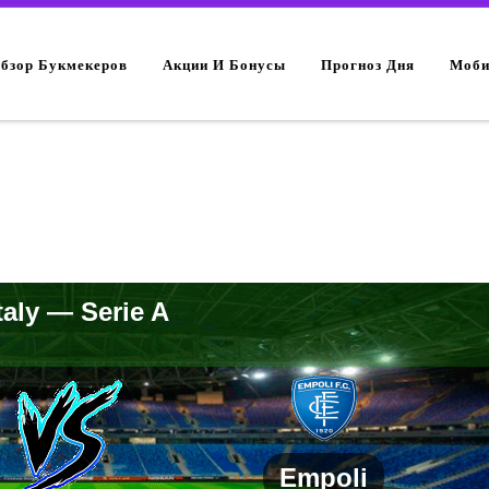
Обзор Букмекеров
Акции И Бонусы
Прогноз Дня
Моби
taly — Serie A
Empoli