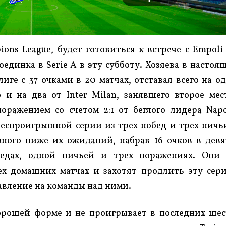
ns League, будет готовиться к встрече с Empoli
единка в Serie A в эту субботу. Хозяева в настоя
иге с 37 очками в 20 матчах, отставая всего на о
o и на два от Inter Milan, занявшего второе мес
ражением со счетом 2:1 от беглого лидера Napo
еспроигрышной серии из трех побед и трех ничь
много ниже их ожиданий, набрав 16 очков в дев
бедах, одной ничьей и трех поражениях. Они 
ех домашних матчах и захотят продлить эту сер
авление на команды над ними.
хорошей форме и не проигрывает в последних ше