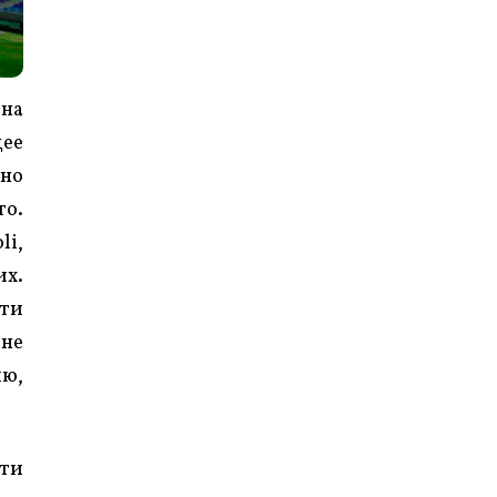
 на
щее
дно
то.
li,
их.
яти
не
ию,
сти