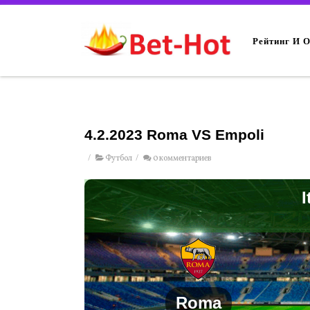
Рейтинг И 
4.2.2023 Roma VS Empoli
/
Футбол
/
0 комментариев
I
Roma