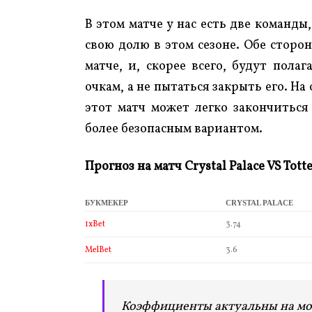
В этом матче у нас есть две команды
свою долю в этом сезоне. Обе сторо
матче, и, скорее всего, будут пола
очкам, а не пытаться закрыть его. Н
этот матч может легко закончиться
более безопасным вариантом.
Прогноз на матч
Crystal Palace
VS Tott
БУКМЕКЕР
CRYSTAL PALACE
1xBet
3.74
MelBet
3.6
Коэффициенты актуальны на мо