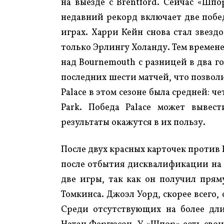
на выезде с Brentford. Сейчас «Шпо
недавний рекорд включает две побе
играх. Харри Кейн снова стал звездо
только Эрлингу Холанду. Тем времене
над Bournemouth с разницей в два г
последних шести матчей, что позволи
Palace в этом сезоне была средней: ч
Park. Победа Palace может вывес
результаты окажутся в их пользу.
После двух красных карточек против 
после отбытия дисквалификации на 
две игры, так как он получил пря
Томкинса. Джоэл Уорд, скорее всего
Среди отсутствующих на более дл