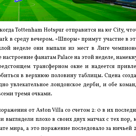
когда Tottenham Hotspur отправится на юг City, чт
t Park в среду вечером. «Шпоры» примут участие в э
шлой неделе они выпали из мест в Лиге чемпион
настроение фанатам Palace на этой неделе, намекн
предстоящем трансферном окне и надеется привл
обиться в верхнюю половину таблицы. Сцена созд
дно увлекательное лондонское дерби, и обе кома
 всеми тремя очками.
ражения от Aston Villa со счетом 2: 0 в их послед
и выглядели плохо в своих двух матчах с тех пор, 
те мира, а это поражение последовало за ничьей 2