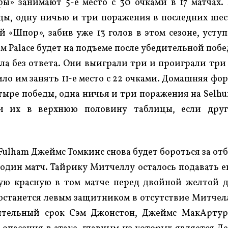
ры» занимают 5-е место с 30 очками в 17 матчах.
ды, одну ничью и три поражения в последних ше
й «Шпор», забив уже 13 голов в этом сезоне, усту
м Palace будет на подъеме после убедительной поб
ола без ответа. Они выиграли три и проиграли три
ло им занять 11-е место с 22 очками. Домашняя фо
етыре победы, одна ничья и три поражения на Selhu
ти их в верхнюю половину таблицы, если дру
Fulham Джеймс Томкинс снова будет бороться за от
один матч. Тайрику Митчеллу осталось подавать 
мую красную в том матче перед двойной желтой 
, останется левым защитником в отсутствие Митчел
ительный срок Сэм Джонстон, Джеймс МакАрту