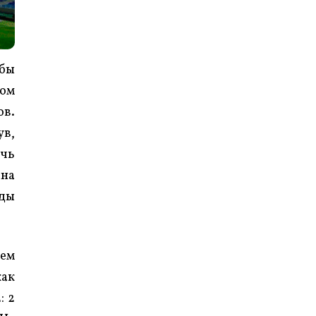
обы
том
ов.
ув,
ечь
ана
нды
нем
как
: 2