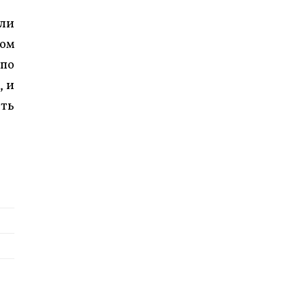
яли
том
 по
, и
ить