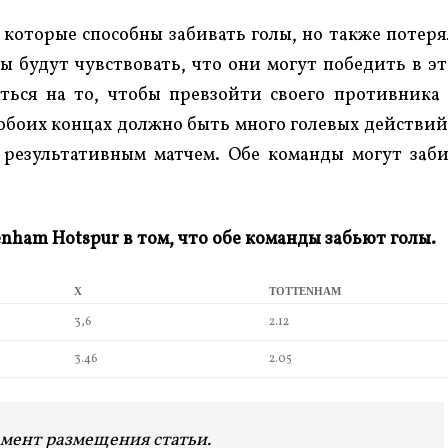
, которые способны забивать голы, но также потер
ны будут чувствовать, что они могут победить в э
гаться на то, чтобы превзойти своего противника
а обоих концах должно быть много голевых действий
 результативным матчем. Обе команды могут заб
enham Hotspur в том, что обе команды забьют голы.
X
TOTTENHAM
3,6
2.12
3.46
2.05
мент размещения статьи.