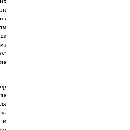
 Их
сти
пив
еды
 из
рма
rst
гие
бор
еще
для
ла.
р и