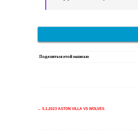
Поделиться этой записью
Навигация
←
5.1.2023 ASTON VILLA VS WOLVES
по
записям