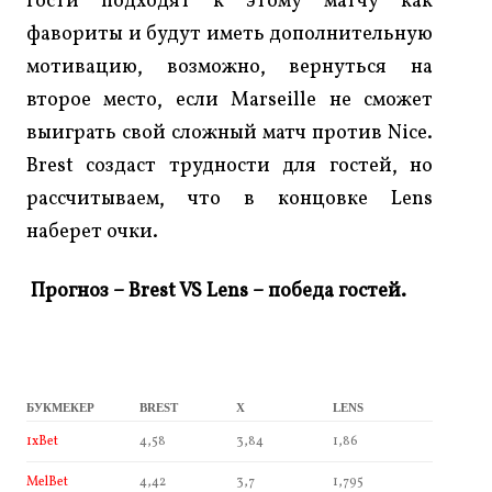
гости подходят к этому матчу как
фавориты и будут иметь дополнительную
мотивацию, возможно, вернуться на
второе место, если Marseille не сможет
выиграть свой сложный матч против Nice.
Brest создаст трудности для гостей, но
рассчитываем, что в концовке Lens
наберет очки.
Прогноз – Brest
VS Lens – победа гостей.
БУКМЕКЕР
BREST
X
LENS
1xBet
4,58
3,84
1,86
MelBet
4,42
3,7
1,795