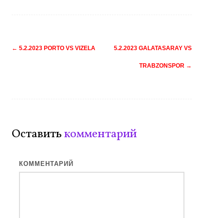
Навигация
←
5.2.2023 PORTO VS VIZELA
5.2.2023 GALATASARAY VS
по
TRABZONSPOR
→
записям
Оставить
комментарий
КОММЕНТАРИЙ