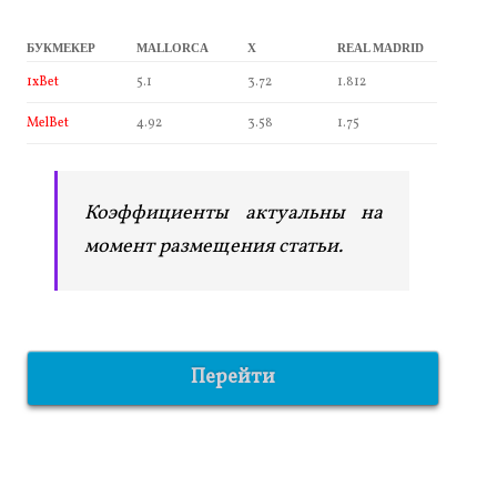
БУКМЕКЕР
MALLORCA
X
REAL MADRID
1xBet
5.1
3.72
1.812
MelBet
4.92
3.58
1.75
Коэффициенты актуальны на
момент размещения статьи.
Перейти