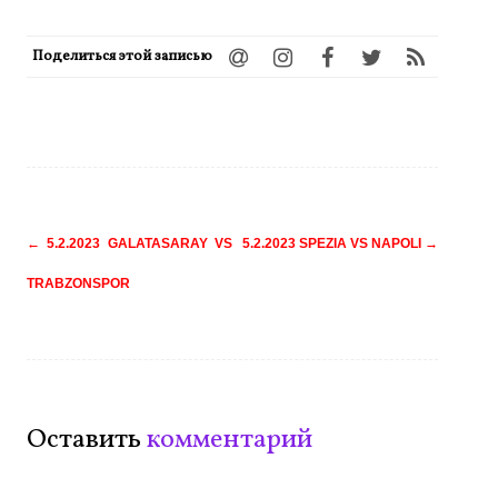
Поделиться этой записью
Навигация
←
5.2.2023 GALATASARAY VS
5.2.2023 SPEZIA VS NAPOLI
→
по
TRABZONSPOR
записям
Оставить
комментарий