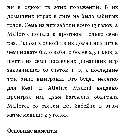
ни в одном из этих поражений. В их
домашних играх в лиге не было забитых
голов. Семь из них забили всего 13 голов, а
Mallorca попала в протокол только семь
раз. Только в одной из их домашних игр в
чемпионате было забито более 2,5 голов, а
шесть из семи последних домашних игр
закончились со счетом 1: 0, а последние
три были выиграны. Это будет нелегко
для Real, и Atletico Madrid недавно
проиграл им, даже Barcelona обыграла
Mallorca со счетом 1:0. Забейте в этом
матче меньше 2,5 голов.
Основные моменты