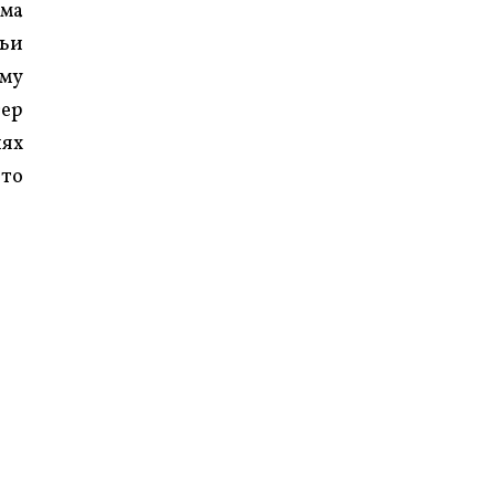
ома
чьи
ому
тер
иях
ито