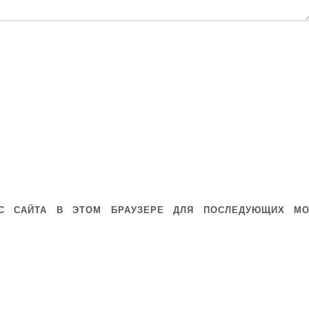
ЕС САЙТА В ЭТОМ БРАУЗЕРЕ ДЛЯ ПОСЛЕДУЮЩИХ МО