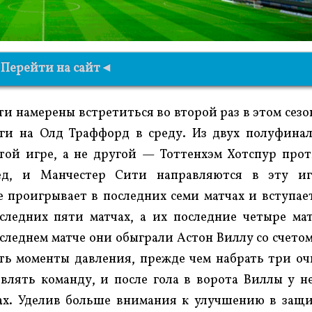
Перейти на сайт◄
 намерены встретиться во второй раз в этом сезо
иги на Олд Траффорд в среду. Из двух полуфина
той игре, а не другой — Тоттенхэм Хотспур про
ед, и Манчестер Сити направляются в эту иг
 проигрывает в последних семи матчах и вступае
следних пяти матчах, а их последние четыре ма
следнем матче они обыграли Астон Виллу со счетом
ть моменты давления, прежде чем набрать три оч
лять команду, и после гола в ворота Виллы у н
чах. Уделив больше внимания к улучшению в защ