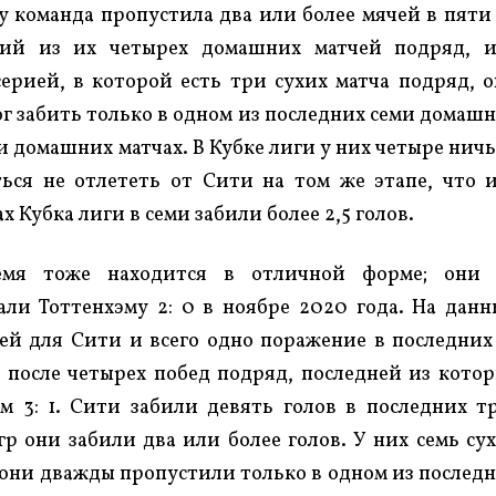
у команда пропустила два или более мячей в пяти
тий из их четырех домашних матчей подряд, 
рией, в которой есть три сухих матча подряд, 
ог забить только в одном из последних семи домаш
и домашних матчах. В Кубке лиги у них четыре нич
ься не отлететь от Сити на том же этапе, что 
х Кубка лиги в семи забили более 2,5 голов.
емя тоже находится в отличной форме; они 
али Тоттенхэму 2: 0 в ноябре 2020 года. На дан
ей для Сити и всего одно поражение в последних
 после четырех побед подряд, последней из кото
м 3: 1. Сити забили девять голов в последних т
гр они забили два или более голов. У них семь су
и они дважды пропустили только в одном из послед