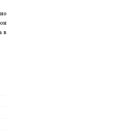
жно
рон
а в