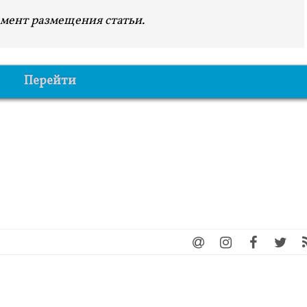
мент размещения статьи.
Перейти