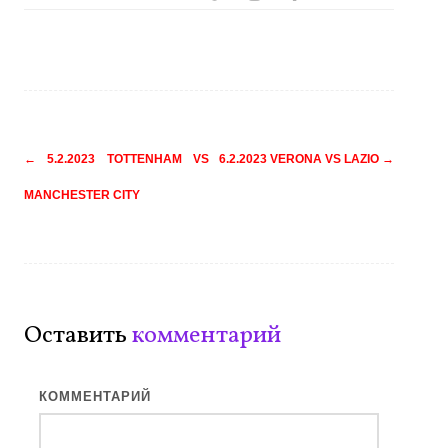
Навигация
←
5.2.2023 TOTTENHAM VS
6.2.2023 VERONA VS LAZIO
→
по
MANCHESTER CITY
записям
Оставить
комментарий
КОММЕНТАРИЙ