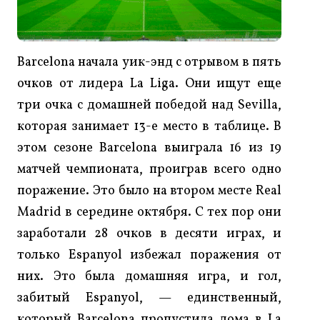
Barcelona начала уик-энд с отрывом в пять
очков от лидера La Liga. Они ищут еще
три очка с домашней победой над Sevilla,
которая занимает 13-е место в таблице. В
этом сезоне Barcelona выиграла 16 из 19
матчей чемпионата, проиграв всего одно
поражение. Это было на втором месте Real
Madrid в середине октября. С тех пор они
заработали 28 очков в десяти играх, и
только Espanyol избежал поражения от
них. Это была домашняя игра, и гол,
забитый Espanyol, — единственный,
который Barcelona пропустила дома в La