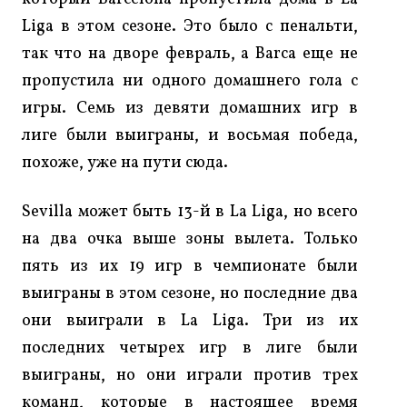
Liga в этом сезоне. Это было с пенальти,
так что на дворе февраль, а Barca еще не
пропустила ни одного домашнего гола с
игры. Семь из девяти домашних игр в
лиге были выиграны, и восьмая победа,
похоже, уже на пути сюда.
Sevilla может быть 13-й в La Liga, но всего
на два очка выше зоны вылета. Только
пять из их 19 игр в чемпионате были
выиграны в этом сезоне, но последние два
они выиграли в La Liga. Три из их
последних четырех игр в лиге были
выиграны, но они играли против трех
команд, которые в настоящее время