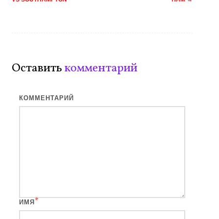
записям
Оставить
комментарий
КОММЕНТАРИЙ
*
ИМЯ