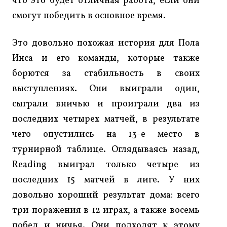
что это будет отличная работа, если они
смогут победить в основное время.
Это довольно похожая история для Пола
Инса и его команды, которые также
борются за стабильность в своих
выступлениях. Они выиграли один,
сыграли вничью и проиграли два из
последних четырех матчей, в результате
чего опустились на 13-е место в
турнирной таблице. Оглядываясь назад,
Reading выиграл только четыре из
последних 15 матчей в лиге. У них
довольно хороший результат дома: всего
три поражения в 12 играх, а также восемь
побед и ничья. Они подходят к этому