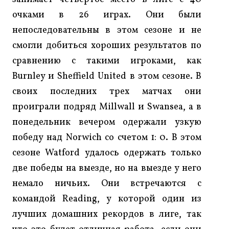
очками в 26 играх. Они были
непоследовательны в этом сезоне и не
смогли добиться хороших результатов по
сравнению с такими игроками, как
Burnley и Sheffield United в этом сезоне. В
своих последних трех матчах они
проиграли подряд Millwall и Swansea, а в
понедельник вечером одержали узкую
победу над Norwich со счетом 1: 0. В этом
сезоне Watford удалось одержать только
две победы на выезде, но на выезде у него
немало ничьих. Они встречаются с
командой Reading, у которой один из
лучших домашних рекордов в лиге, так